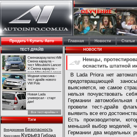
Продать \ Купить Авто
Главная
Новости
Статьи
ТЕСТ-ДРАЙВ
НОВОСТИ
СменакараулатестMitsubishiLancerX
Немцы, протестирова
Смена караула –
оснастить штатной и
тест Mitsubishi Lancer
X Смена караула –
тест Mitsubishi Lancer
В Lada Priora нет автомат
X
Модная классика -
тест-драйв нового
предотвращающей занос
VW Polo
выясняется, не самое стра
нельзя почувствовать себ
Новая Lada
универсал - старт
Германии автомобильная г
дан!
провели тест-драйв флаг
выявить все его достоинств
Все тест-врайвы »
Есть производители, кот
Тэги
меньший выбор моделей, че
Безопасность
Внедорожник
Германии два модельных ря
Курьез
Гибрид
Кроссовер