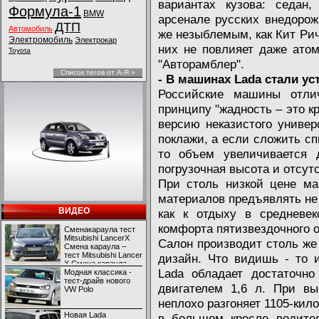
вариантах кузова: седан,
Формула-1
BMW
арсенале русских внедорож
ДТП
Автомобиль
же незыблемым, как Кит Рича
Электромобиль
Электрокар
них не повлияет даже атом
Toyota
"Авторамблер".
Список тегов от А-Я »
- В машинах Lada стали у
Российские машины отли
принципу "жадность – это к
версию неказистого универ
поклажи, а если сложить спи
то объем увеличивается 
погрузочная высота и отсут
При столь низкой цене ма
материалов предъявлять не 
ВИДЕО
как к отдыху в средневек
комфорта пятизвездочного о
Сменакараула тест
Mitsubishi LancerX
Салон производит столь же 
Смена караула –
тест Mitsubishi Lancer
дизайн. Что видишь - то 
X Смена караула –
Lada обладает достаточн
тест Mitsubishi Lancer
Модная классика -
X
тест-драйв нового
двигателем 1,6 л. При вы
VW Polo
неплохо разгоняет 1105-ки
Новая Lada
в большом кресле водите