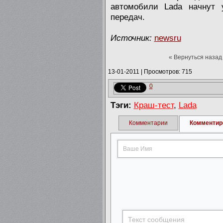
автомобили Lada начнут у
передач.
Источник:
newsru
« Вернуться назад
13-01-2011
|
Просмотров: 715
0
Тэги:
Краш-тест
,
Lada
Комментарии
Комментир