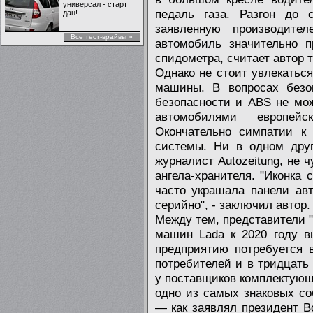
универсал - старт
педаль газа. Разгон до 
дан!
заявленную производите
Все тест-врайвы »
автомобиль значительно п
спидометра, считает автор 
Однако не стоит увлекатьс
машины. В вопросах безо
безопасности и ABS не мо
автомобилями европейс
Окончательно симпатии к
системы. Ни в одном друг
журналист Autozeitung, не 
ангела-хранителя. "Иконка
часто украшала панели ав
серийно", - заключил автор.
Между тем, представители "
машин Lada к 2020 году в
предприятию потребуется 
потребителей и в тридцать
у поставщиков комплектующи
одно из самых знаковых со
— как заявлял президент Во