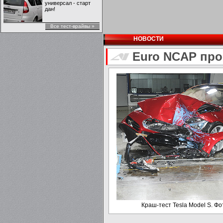
универсал - старт
дан!
Все тест-врайвы »
НОВОСТИ
Euro NCAP про
Краш-тест Tesla Model S. Ф