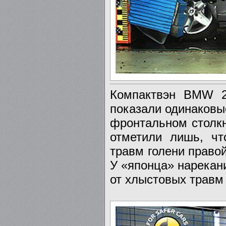
Компактвэн BMW 2-S
показали одинаковы
фронтальном столкн
отметили лишь, чт
травм голени право
У «японца» нарекан
от хлыстовых травм 