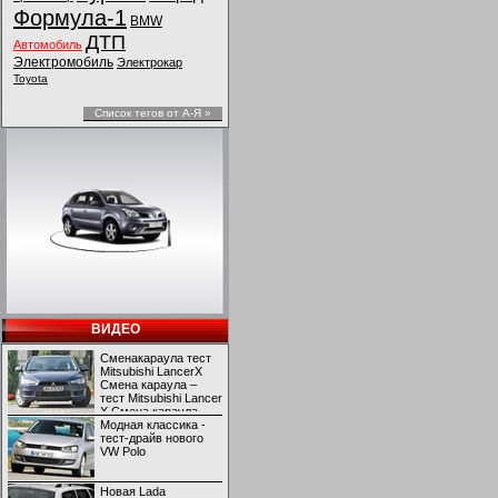
Формула-1
BMW
ДТП
Автомобиль
Электромобиль
Электрокар
Toyota
Список тегов от А-Я »
ВИДЕО
Сменакараула тест
Mitsubishi LancerX
Смена караула –
тест Mitsubishi Lancer
X Смена караула –
тест Mitsubishi Lancer
Модная классика -
X
тест-драйв нового
VW Polo
Новая Lada