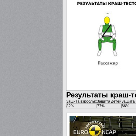
Результаты краш-те
Защита взрослых
Защита детей
Защита
82%
77%
66%