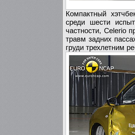
Компактный хэтчбек
среди шести испыт
частности, Celerio
травм задних пасса
груди трехлетним р