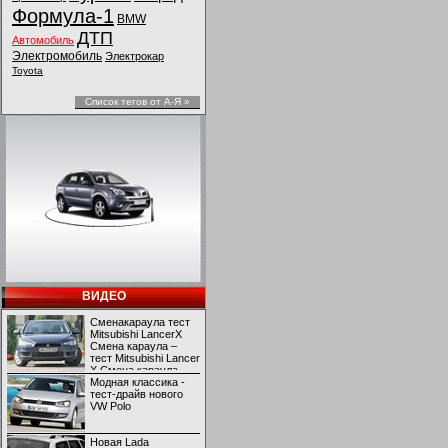
Формула-1
BMW
ДТП
Автомобиль
Электромобиль
Электрокар
Toyota
Список тегов от А-Я »
ВИДЕО
Сменакараула тест
Mitsubishi LancerX
Смена караула –
тест Mitsubishi Lancer
X Смена караула –
тест Mitsubishi Lancer
Модная классика -
X
тест-драйв нового
VW Polo
Новая Lada