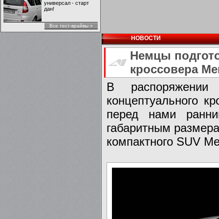
универсал - старт
дан!
Все тест-врайвы »
НОВОСТИ
Немцы подгото
кроссовера Me
В распоряжении 
концептуального кр
перед нами ранни
габаритным размера
компактного SUV Me