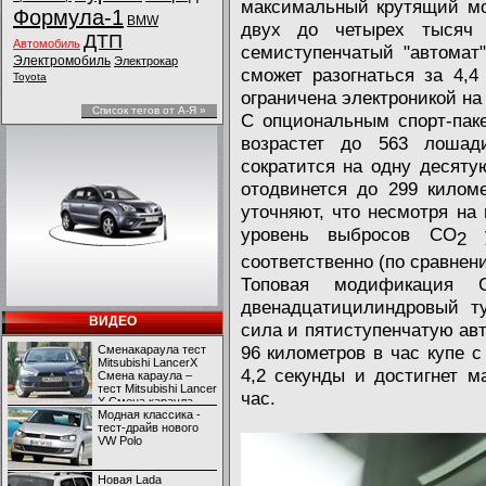
максимальный крутящий мо
Формула-1
BMW
двух до четырех тысяч
ДТП
Автомобиль
семиступенчатый "автомат
Электромобиль
Электрокар
сможет разогнаться за 4,4
Toyota
ограничена электроникой на 
Список тегов от А-Я »
С опциональным спорт-пак
возрастет до 563 лошад
сократится на одну десяту
отодвинется до 299 килом
уточняют, что несмотря на
уровень выбросов CO
у
2
соответственно (по сравне
Топовая модификация 
двенадцатицилиндровый т
ВИДЕО
сила и пятиступенчатую авт
96 километров в час купе с
Сменакараула тест
Mitsubishi LancerX
4,2 секунды и достигнет м
Смена караула –
тест Mitsubishi Lancer
час.
X Смена караула –
тест Mitsubishi Lancer
Модная классика -
X
тест-драйв нового
VW Polo
Новая Lada