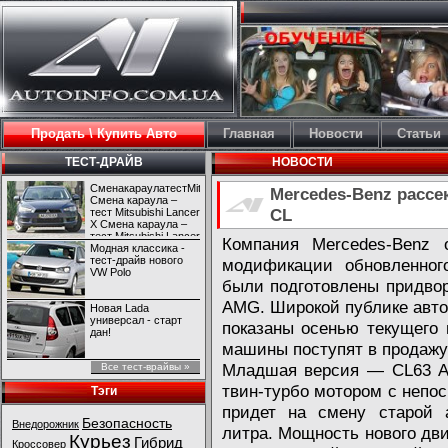
Продать \ Купить Авто
Главная
Новости
Статьи
ТЕСТ-ДРАЙВ
НОВОСТИ
СменакараулатестMitsubishiLancerX
Mercedes-Benz рассе
Смена караула –
CL
тест Mitsubishi Lancer
X Смена караула –
тест Mitsubishi Lancer
Компания Mercedes-Benz 
X
Модная классика -
тест-драйв нового
модификации обновленного
VW Polo
были подготовлены придво
AMG. Широкой публике авт
Новая Lada
универсал - старт
показаны осенью текущего 
дан!
машины поступят в продажу
Младшая версия — CL63 A
Все тест-врайвы »
твин-турбо мотором с непо
Тэги
придет на смену старой 
Безопасность
Внедорожник
литра. Мощность нового дви
Курьез
Гибрид
Кроссовер