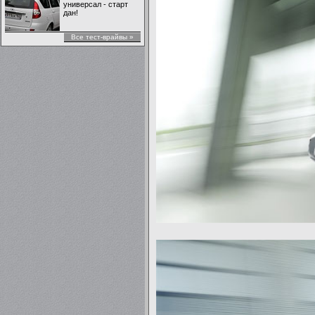
универсал - старт
дан!
Все тест-врайвы »