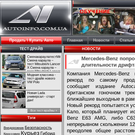
Продать \ Купить Авто
Главная
Новости
Статьи
ТЕСТ-ДРАЙВ
НОВОСТИ
СменакараулатестMitsubishiLancerX
Mercedes-Benz попро
Смена караула –
длительности дрифт
тест Mitsubishi Lancer
X Смена караула –
тест Mitsubishi Lancer
Компания Mercedes-Benz 
X
Модная классика -
тест-драйв нового
рекорд по самому прод
VW Polo
сообщает издание Autoc
британском гоночном тре
Новая Lada
универсал - старт
ближайшие выходные в рамк
дан!
Новый рекорд попытается у
Кало, который планирует и
Все тест-врайвы »
Benz E63 AMG, либо С63
Тэги
непрерывном скольжении 12 
Безопасность
Внедорожник
преодолев общее расстоя
Курьез
Гибрид
Кроссовер