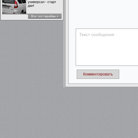
универсал - старт
дан!
Все тест-врайвы »
Комментировать