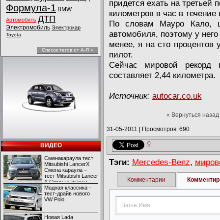
придется ехать на третьей 
Формула-1
BMW
километров в час в течение
ДТП
Автомобиль
По словам Мауро Кало, 
Электромобиль
Электрокар
автомобиля, поэтому у него
Toyota
менее, я на сто процентов 
Список тегов от А-Я »
пилот.
Сейчас мировой рекорд 
составляет 2,44 километра.
Источник:
autocar.co.uk
« Вернуться назад
31-05-2011
|
Просмотров: 690
0
ВИДЕО
Сменакараула тест
Тэги:
Mercedes-Benz
,
миров
Mitsubishi LancerX
Смена караула –
тест Mitsubishi Lancer
Комментарии
Комментир
X Смена караула –
тест Mitsubishi Lancer
Модная классика -
X
тест-драйв нового
VW Polo
Новая Lada