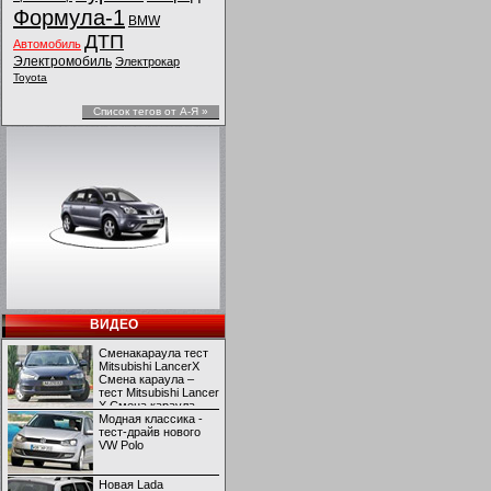
Формула-1
BMW
ДТП
Автомобиль
Электромобиль
Электрокар
Toyota
Список тегов от А-Я »
ВИДЕО
Сменакараула тест
Mitsubishi LancerX
Смена караула –
тест Mitsubishi Lancer
X Смена караула –
тест Mitsubishi Lancer
Модная классика -
X
тест-драйв нового
VW Polo
Новая Lada