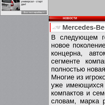
универсал - старт
дан!
Все тест-врайвы »
НОВОСТИ
Mercedes-Be
В следующем г
новое поколение
концерна, авт
сегменте комп
полностью нова
Многие из игрок
уже имеющихся 
компактов и сем
словам, марка 