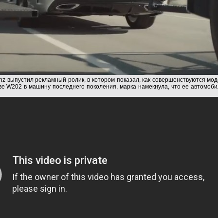
z выпустил рекламный ролик, в котором показал, как совершенствуются мод
ве W202 в машину последнего поколения, марка намекнула, что ее автомоб