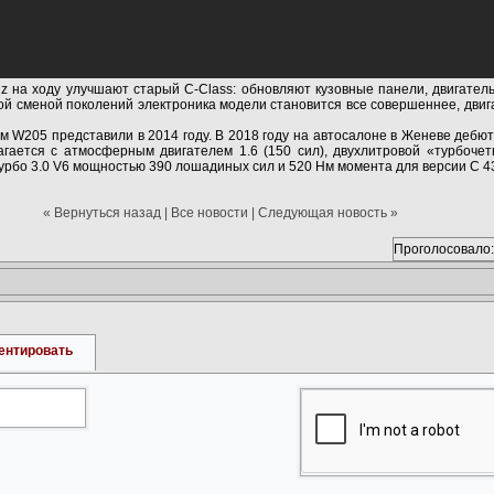
 на ходу улучшают старый C-Class: обновляют кузовные панели, двигатель
ждой сменой поколений электроника модели становится все совершеннее, дви
ом W205 представили в 2014 году. В 2018 году на автосалоне в Женеве дебю
агается с атмосферным двигателем 1.6 (150 сил), двухлитровой «турбочет
турбо 3.0 V6 мощностью 390 лошадиных сил и 520 Нм момента для версии C 4
« Вернуться назад
|
Все новости
|
Следующая новость »
Проголосовало:
ентировать