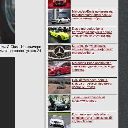
Mercedes-Benz привезет на
frankfurt motor show самый
экономичный гибрид
Глава mercedes-benz
подтвердил запуск в серию
электрического суперкара
Китайцы будут строить
ели C-Class. На примере
автомобили на платформах
или совершенствуются 24
mercedes-benz
Mercedes-Benz обвинили в
занижении данных о расходе
топлива
Новый mercedes-benz s-
класса с треском провалил
«лосиный тест»
Тюнинг по-европейски
премиум-класса
Компания mercedes-benz
рассекретила ''заряженный''
седан с63 amg