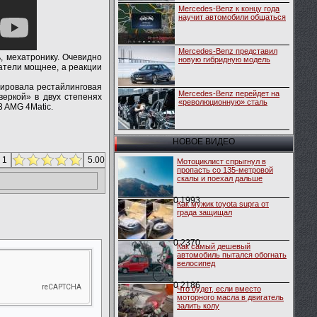
Mercedes-Benz к концу года
научит автомобили общаться
Mercedes-Benz представил
, мехатронику. Очевидно
новую гибридную модель
гатели мощнее, а реакции
тировала рестайлинговая
Mercedes-Benz перейдет на
веркой» в двух степенях
«революционную» сталь
3 AMG 4Matic.
НОВОЕ ВИДЕО
 1
5.00
Мотоциклист спрыгнул в
пропасть со 135-метровой
скалы и поехал дальше
0
1993
Как мужик toyota supra от
града защищал
0
2370
Как самый дешевый
автомобиль пытался обогнать
велосипед
0
2186
Что будет, если вместо
моторного масла в двигатель
залить колу