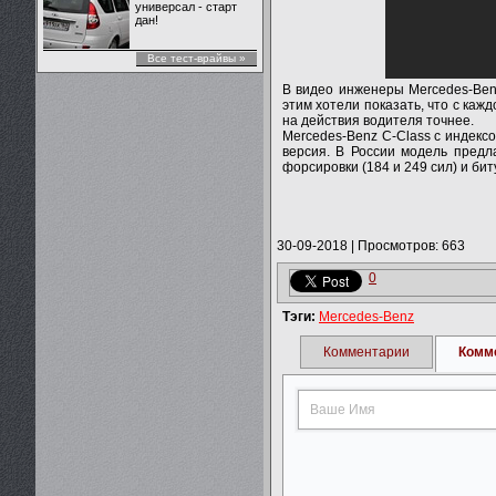
универсал - старт
дан!
Все тест-врайвы »
В видео инженеры Mercedes-Benz
этим хотели показать, что с ка
на действия водителя точнее.
Mercedes-Benz C-Class с индекс
версия. В России модель предл
форсировки (184 и 249 сил) и би
30-09-2018
|
Просмотров: 663
0
Тэги:
Mercedes-Benz
Комментарии
Комм