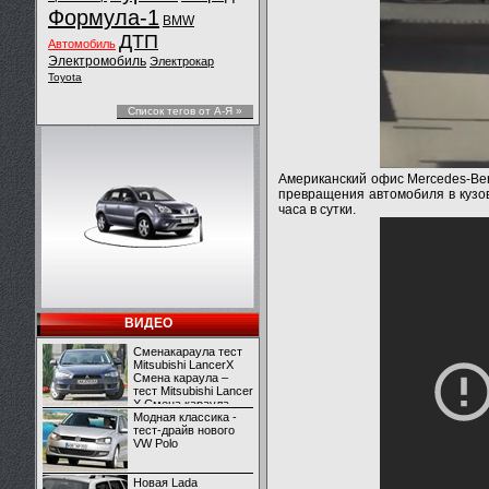
Формула-1
BMW
ДТП
Автомобиль
Электромобиль
Электрокар
Toyota
Список тегов от А-Я »
Американский офис Mercedes-Ben
превращения автомобиля в кузо
часа в сутки.
ВИДЕО
Сменакараула тест
Mitsubishi LancerX
Смена караула –
тест Mitsubishi Lancer
X Смена караула –
тест Mitsubishi Lancer
Модная классика -
X
тест-драйв нового
VW Polo
Новая Lada