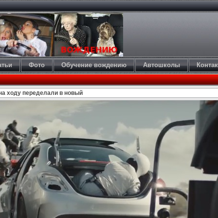
атьи
Фото
Обучение вождению
Автошколы
Конта
на ходу переделали в новый