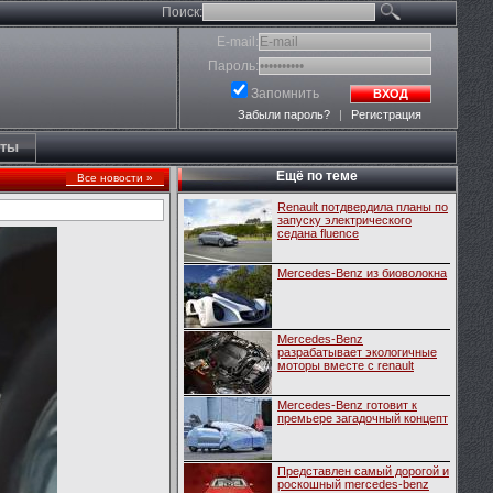
Поиск:
E-mail:
Пароль:
Запомнить
ВХОД
Забыли пароль?
|
Регистрация
кты
Ещё по теме
Все новости »
Renault потдвердила планы по
запуску электрического
седана fluence
Mercedes-Benz из биоволокна
Mercedes-Benz
разрабатывает экологичные
моторы вместе с renault
Mercedes-Benz готовит к
премьере загадочный концепт
Представлен самый дорогой и
роскошный mercedes-benz