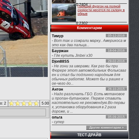
0
2404
Горящий фургон на полной
скорости несется по склону в
обрыв
0
2302
Комментарии
Тимур
05-12-2016
-
Вот так и сожрали марку.. Америкоса м
это как два пальца...
Бауржан
18-04-2016
-
Где купить Jinbei x30
Djon88SS
29-02-2016
-
Не гони за иверами. Как раз бы при
Фюрере этот автомобильчик Фольксваг
ен и стал бы подлинно народным для
обычных работяг. Может бы и рашке к
ое-чего до...
Антон
26-10-2015
-
Надо различать ГБО. Есть метановое
и пропан-бутановое. Первое ставить
настоятельно не рекомендую.Во-первы
о: 2
5.00
х, установка оборудования в 2 раза
дороже, и ...
ольга
05-09-2015
-
супер
Другие комментарии »
ТЕСТ-ДРАЙВ