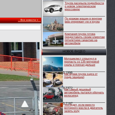
Toyota раскрыла подробности
о новом электрическом
кроссовере
По кражам машин в венгрии
Все новости »
lada опережает vw и toyota
Компания toyota готова
предоставить своим клиентам
пятилетнюю гарантию на
автомобили
НОВОЕ ВИДЕО
Мотоциклист спрыгнул в
пропасть со 135-метровой
скалы и поехал дальше
0
1996
Как мужик toyota supra от
града защищал
0
2372
Как самый дешевый
автомобиль пытался обогнать
велосипед
0
2187
Что будет, если вместо
моторного масла в двигатель
залить колу