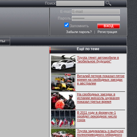
Поиск:
E-mail:
Пароль:
Запомнить
ВХОД
Забыли пароль?
|
Регистрация
кты
Ещё по теме
Toyota тянет автомобили в
"мобильное будущее"
Виталий петров показал пятое
время на свободных заездах
в австралии
На свободных заездах в
испании михаэль шумахер
показал третье время
В 2011 году в формуле-1
пройдет рекордное число
гонок
Toyota задумалась о выпуске
полноприводного гибридного