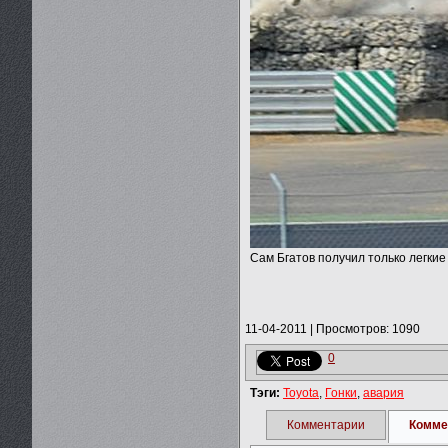
Сам Бгатов получил только легки
11-04-2011
|
Просмотров: 1090
0
Тэги:
Toyota
,
Гонки
,
авария
Комментарии
Комме