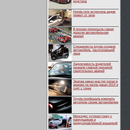
родстера
Honda civic встретила задом
привет от зила
В японии произошла самая
дорогая автомобильная
авария
Специалисты toyota создали
автомобиль, распознающий
лица
Задумчивость водителей
назвали главной причиной
смертельных аварий
Экипаж камаз-мастер попал в
аварию на ралли дакар-2014 и
снят с гонки
Toyota пообещала изменить
автопром своим автомобилем
Мерседес устроил гонку с
паркурщиком и
радиуоправляемой машинкой