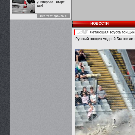
универсал - старт
дан!
Все тест-врайвы »
НОВОСТИ
Летающая Toyota гонщик
Русский гонщик Андрей Бгатов лет