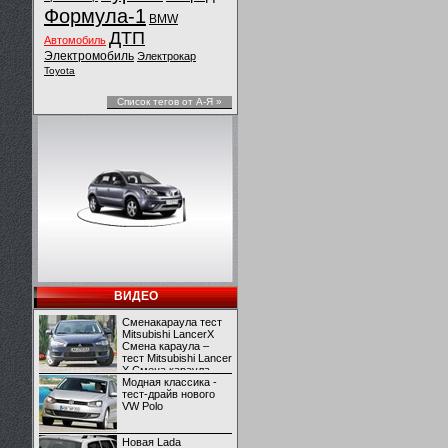
Формула-1
BMW
ДТП
Автомобиль
Электромобиль
Электрокар
Toyota
Список тегов от А-Я »
ВИДЕО
Сменакараула тест
Mitsubishi LancerX
Смена караула –
тест Mitsubishi Lancer
X Смена караула –
тест Mitsubishi Lancer
Модная классика -
X
тест-драйв нового
VW Polo
Новая Lada