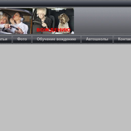
атьи
Фото
Обучение вождению
Автошколы
Конта