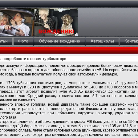
атьи
Фото
Обучение вождению
Автошколы
Конта
а подробности о новом турбомоторе
детальную информацию о новом четырехцилиндровом бензиновом двигател
ачестве базового агрегата для обновленного семейства A5. На европейском 
его года, а первые покупатели получат свои автомобили к декабрю.
ет 1798 кубических сантиметров, а мощность и максимальный крутящи
ах в минуту) и 320 Нм (доступен в диапазоне от 1400 до 3700 оборотов в м
передач этот агрегат позволит купе Audi A5 разгоняться до «сотни» за 
ометров в час. Средний расход топлива составит 5,7 литра на сто киломе
раммов на километр.
енного впрыска топлива, новый двигатель также оснащен системой «непр
коллектор и распыляется в непосредственной близости от впускных клапа
 технология используется при небольших нагрузках на мотор, улучшая то
лого газа.
тором аналогичного объема давление впрыска FSI было увеличено со 150 д
ление до 1,3 бара. Масса самого двигателя была снижена со 135 до 131,5 к
опрочного сплава, легче стала головная блока цилиндров, картер отливается и
ить толщину стенок до трех миллиметров, а для коленчатого вала теперь ис