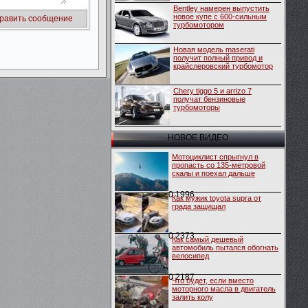
Bentley намерен выпустить
новое купе с 600-сильным
турбомотором
Новая модель maserati
получит полный привод и
крайслеровский турбомотор
Chery tiggo 5 и arrizo 7
получат бензиновые
турбомоторы
НОВОЕ ВИДЕО
Мотоциклист спрыгнул в
пропасть со 135-метровой
скалы и поехал дальше
0
1996
Как мужик toyota supra от
града защищал
0
2373
Как самый дешевый
автомобиль пытался обогнать
велосипед
0
2187
Что будет, если вместо
моторного масла в двигатель
залить колу