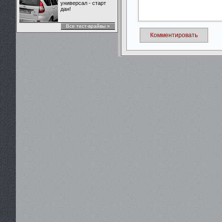
универсал - старт
дан!
Все тест-врайвы »
Комментировать