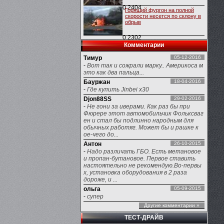
0
2404
Горящий фургон на полной
скорости несется по склону в
обрыв
0
2302
Комментарии
Тимур
05-12-2016
-
Вот так и сожрали марку.. Америкоса м
это как два пальца...
Бауржан
18-04-2016
-
Где купить Jinbei x30
Djon88SS
29-02-2016
-
Не гони за иверами. Как раз бы при
Фюрере этот автомобильчик Фольксваг
ен и стал бы подлинно народным для
обычных работяг. Может бы и рашке к
ое-чего до...
Антон
26-10-2015
-
Надо различать ГБО. Есть метановое
и пропан-бутановое. Первое ставить
настоятельно не рекомендую.Во-первы
х, установка оборудования в 2 раза
дороже, и ...
ольга
05-09-2015
-
супер
Другие комментарии »
ТЕСТ-ДРАЙВ