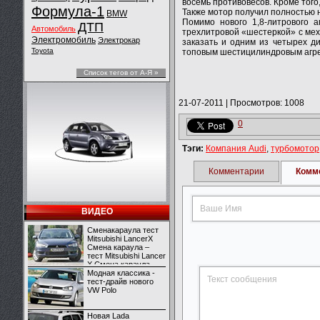
восемь противовесов. Кроме того
Формула-1
Также мотор получил полностью 
BMW
Помимо нового 1,8-литрового а
ДТП
Автомобиль
трехлитровой «шестеркой» с ме
Электромобиль
Электрокар
заказать и одним из четырех д
Toyota
топовым шестицилиндровым агре
Список тегов от А-Я »
21-07-2011
|
Просмотров: 1008
0
Тэги:
Компания Audi
,
турбомотор
Комментарии
Комм
ВИДЕО
Сменакараула тест
Mitsubishi LancerX
Смена караула –
тест Mitsubishi Lancer
X Смена караула –
тест Mitsubishi Lancer
Модная классика -
X
тест-драйв нового
VW Polo
Новая Lada