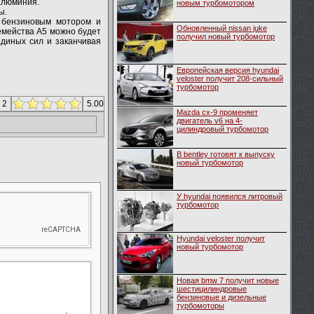
алюминия.
новым турбомотором
ы.
м бензиновым мотором и
Обновленный nissan juke
емейства A5 можно будет
получил новый турбомотор
адиных сил и заканчивая
Европейская версия hyundai
veloster получит 208-сильный
турбомотор
 2
5.00
Mazda cx-9 променяет
двигатель v6 на 4-
цилиндровый турбомотор
В bentley готовят к выпуску
новый турбомотор
У hyundai появился литровый
турбомотор
Hyundai veloster получит
новый турбомотор
Новая bmw 7 получит новые
шестицилиндровые
бензиновые и дизельные
турбомоторы