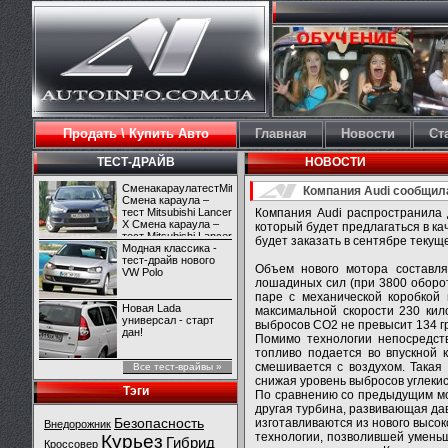
Продать \ Купить Авто
Главная
Новости
Ст
ТЕСТ-ДРАЙВ
НОВОСТИ
СменакараулатестMitsubishiLancerX
Компания Audi сообщил
Смена караула –
тест Mitsubishi Lancer
Компания Audi распространила 
X Смена караула –
который будет предлагаться в к
тест Mitsubishi Lancer
будет заказать в сентябре текущ
X
Модная классика -
тест-драйв нового
Объем нового мотора составля
VW Polo
лошадиных сил (при 3800 оборот
паре с механической коробкой 
Новая Lada
максимальной скорости 230 кил
универсал - старт
выбросов CO2 не превысит 134 г
дан!
Помимо технологии непосредств
топливо подается во впускной 
смешивается с воздухом. Такая
Все тест-врайвы »
снижая уровень выбросов углекис
Тэги
По сравнению со предыдущим мо
другая турбина, развивающая дав
Безопасность
изготавливаются из нового высок
Внедорожник
технологии, позволившей уменьш
Курьез
Гибрид
Кроссовер