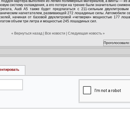
, поддон картера выполнен из легких полимерных материалов, а винты — из 
новую систему охлаждения, а его потери на трение были значительно снижен
грегата, Audi A5 также будет предлагаться с 211-сильным двухлитровы
ханическим нагнетателем, развивающей 272 лошадиные силы. Автомобили с
изелей, начиная от базовой двухлитровой «четверки» мощностью 177 лош
гатом объем три литра и мощностью 245 лошадиных сил.
« Вернуться назад
|
Все новости
|
Следующая новость »
Проголосовало:
ентировать