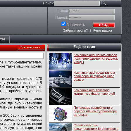
Поиск:
E-mail:
Пароль:
Запомнить
ВХОД
Забыли пароль?
|
Регистрация
кты
Ещё по теме
Все новости »
Компания audi нашла способ
получения дизеля из воздуха
е с турбонагнетателем,
и воды
рынке такие машины можно
Компания audi представила
свой первый луноход lunar
й момент достигают 170
quattro
инуту) соответственно. В
7,9 секунды и достигать
Компания audi показала
тров пробега, а уровень
матричные фары нового q5
ямого» впрыска – когда
нов, где оно интенсивно
пливную экономичность и
Появились подробности о
перспективном турбомоторе
автоваза
о 200 бар и установлена
илограмма: поршни теперь
з серого чугуна по новой
Стали известны
пользуется четыре, а не
характеристики ford mondeo с