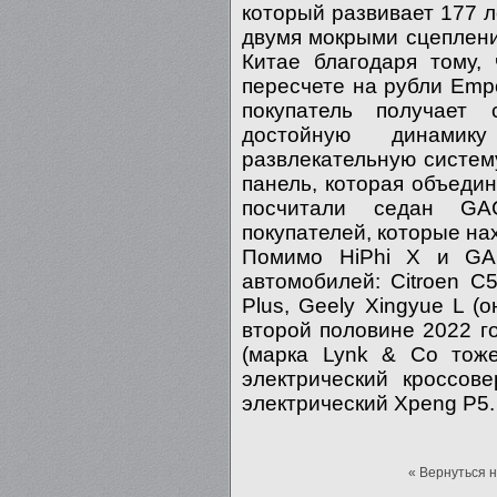
который развивает 177 
двумя мокрыми сцеплени
Китае благодаря тому,
пересчете на рубли Emp
покупатель получает 
достойную динамик
развлекательную систе
панель, которая объеди
посчитали седан G
покупателей, которые на
Помимо HiPhi X и GA
автомобилей: Citroen C
Plus, Geely Xingyue L (
второй половине 2022 го
(марка Lynk & Co тоже
электрический кроссов
электрический Xpeng P5.
« Вернуться 