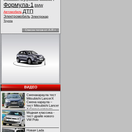
Формула-1
BMW
ДТП
Автомобиль
Электромобиль
Электрокар
Toyota
Список тегов от А-Я »
ВИДЕО
Сменакараула тест
Mitsubishi LancerX
Смена караула –
тест Mitsubishi Lancer
X Смена караула –
тест Mitsubishi Lancer
Модная классика -
X
тест-драйв нового
VW Polo
Новая Lada