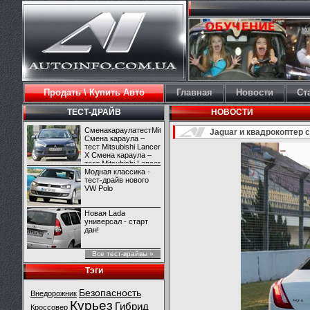
Продать \ Купить Авто
Главная
Новости
Ст
ТЕСТ-ДРАЙВ
НОВОСТИ
СменакараулатестMitsubishiLancerX
Jaguar и квадрокоптер
Смена караула –
тест Mitsubishi Lancer
X Смена караула –
тест Mitsubishi Lancer
X
Модная классика -
тест-драйв нового
VW Polo
Новая Lada
универсал - старт
дан!
Все тест-врайвы »
Тэги
Безопасность
Внедорожник
Курьез
Гибрид
Кроссовер