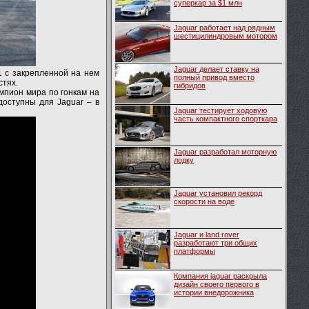
суперкар за $1 млн
Jaguar работает над рядным
шестицилиндровым мотором
Jaguar делает ставку на
1 с закрепленной на нем
полный привод вместо
стях.
гибридов
мпион мира по гонкам на
доступны для Jaguar – в
Jaguar тестирует ходовую
часть компактного спорткара
Jaguar разработал моторную
лодку
Jaguar установил рекорд
скорости на воде
Jaguar и land rover
разработают три общих
платформы
Компания jaguar раскрыла
дизайн своего первого в
истории внедорожника