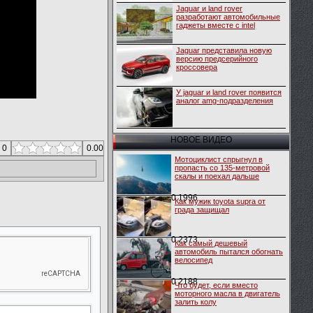
Jaguar и land rover
разработают автомобильные
гаджеты вмеcте с intel
Jaguar представила новую
версию предсерийного
кроссовера
У jaguar и land rover появится
аналог amg-подразделения
НОВОЕ ВИДЕО
 0
0.00
Мотоциклист спрыгнул в
пропасть со 135-метровой
скалы и поехал дальше
0
1996
Как мужик toyota supra от
града защищал
0
2373
Как самый дешевый
автомобиль пытался обогнать
велосипед
0
2188
Что будет, если вместо
моторного масла в двигатель
залить колу