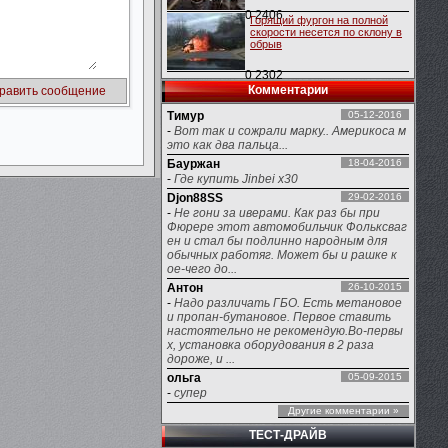
0
2406
Горящий фургон на полной
скорости несется по склону в
обрыв
0
2302
Комментарии
Тимур
05-12-2016
-
Вот так и сожрали марку.. Америкоса м
это как два пальца...
Бауржан
18-04-2016
-
Где купить Jinbei x30
Djon88SS
29-02-2016
-
Не гони за иверами. Как раз бы при
Фюрере этот автомобильчик Фольксваг
ен и стал бы подлинно народным для
обычных работяг. Может бы и рашке к
ое-чего до...
Антон
26-10-2015
-
Надо различать ГБО. Есть метановое
и пропан-бутановое. Первое ставить
настоятельно не рекомендую.Во-первы
х, установка оборудования в 2 раза
дороже, и ...
ольга
05-09-2015
-
супер
Другие комментарии »
ТЕСТ-ДРАЙВ