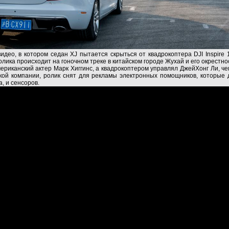
идео, в котором седан XJ пытается скрыться от квадрокоптера DJI Inspire 
лика происходит на гоночном треке в китайском городе Жухай и его окрестно
ериканский актер Марк Хиггинс, а квадрокоптером управлял ДжейХонг Ли, че
ской компании, ролик снят для рекламы электронных помощников, которые 
а, и сенсоров.