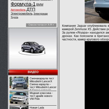
Формула-1
BMW
ДТП
Автомобиль
Электромобиль
Электрокар
Toyota
Список тегов от А-Я »
Компания Jaguar опубликовала в
камерой Zenmuse X5. Действие ро
За рулем «Ягуара» находился ам
дронах. Как пояснили в британ
частности, камер кругового обзор
ВИДЕО
Сменакараула тест
Mitsubishi LancerX
Смена караула –
тест Mitsubishi Lancer
X Смена караула –
тест Mitsubishi Lancer
Модная классика -
X
тест-драйв нового
VW Polo
Новая Lada