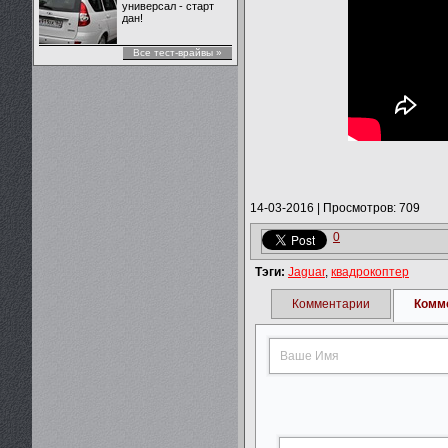
универсал - старт
дан!
Все тест-врайвы »
14-03-2016
|
Просмотров: 709
0
Тэги:
Jaguar
,
квадрокоптер
Комментарии
Комм