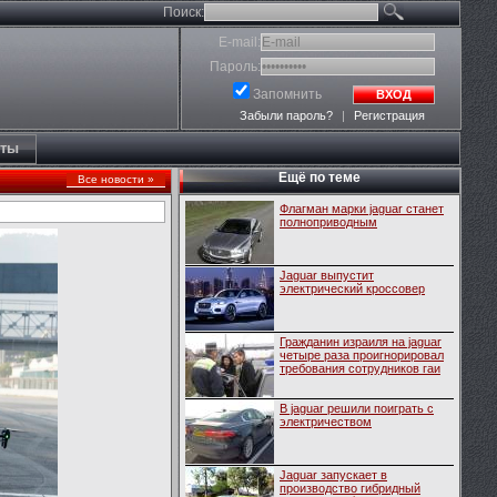
Поиск:
E-mail:
Пароль:
Запомнить
ВХОД
Забыли пароль?
|
Регистрация
кты
Ещё по теме
Все новости »
Флагман марки jaguar станет
полноприводным
Jaguar выпустит
электрический кроссовер
Гражданин израиля на jaguar
четыре раза проигнорировал
требования сотрудников гаи
В jaguar решили поиграть с
электричеством
Jaguar запускает в
производство гибридный