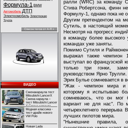
ралли (WRC) за команду Ci
Формула-1
BMW
Стива Робертсона, финн н
ДТП
Автомобиль
Формулу-1, однако пока не 
Электромобиль
Электрокар
Другим претендентом на м
Toyota
Сутиль, в настоящий момен
Список тегов от А-Я »
Несмотря на прогресс инди
в команду более высокого 
командах уже заняты.
Помимо Сутиля и Райкконен
выражал также чемпион 
выступал во французской ко
только три гонки, зам
руководством Ярно Трулли.
Эрик Булье сомневается в в
ВИДЕО
"Жак - чемпион мира и 
которому я испытываю бол
Сменакараула тест
Mitsubishi LancerX
сомневаюсь, что он мог 
Смена караула –
тест Mitsubishi Lancer
вариант не для нас". По 
X Смена караула –
четырехлетнего перерыва 
тест Mitsubishi Lancer
Модная классика -
X
тест-драйв нового
лучших пилотов мира.
VW Polo
"Нынешние правила, ог
Новая Lada
существенно уменьшают во