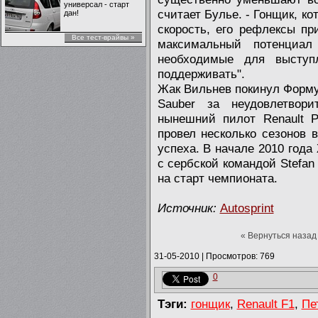
универсал - старт
считает Булье. - Гонщик, к
дан!
скорость, его рефлексы пр
Все тест-врайвы »
максимальный потенциал
необходимые для выступ
поддерживать".
Жак Вильнев покинул Форму
Sauber за неудовлетвори
нынешний пилот Renault 
провел несколько сезонов 
успеха. В начале 2010 года
с сербской командой Stefan
на старт чемпионата.
Источник:
Autosprint
« Вернуться назад
31-05-2010
|
Просмотров: 769
0
Тэги:
гонщик
,
Renault F1
,
Пе