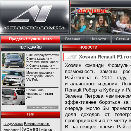
Продать \ Купить Авто
Главная
Новости
Статьи
ТЕСТ-ДРАЙВ
НОВОСТИ
СменакараулатестMitsubishiLancerX
Хозяин Renault F1 го
Смена караула –
тест Mitsubishi Lancer
Хозяин команды Формулы-
X Смена караула –
тест Mitsubishi Lancer
возможность замены ро
X
Модная классика -
тест-драйв нового
Райкконена в 2011 году
VW Polo
итальянского издания, Ло
Renault Роберта Кубицу и Ра
Новая Lada
универсал - старт
Замена Петрова чемпионом
дан!
эффективнее бороться за 
очередь могло бы принест
Все тест-врайвы »
доля доходов от телетра
Тэги
пропорциональна ее месту в
Безопасность
Внедорожник
В настоящее время Райкк
Курьез
Гибрид
Кроссовер