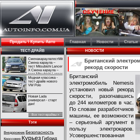
Продать \ Купить Авто
Главная
Новости
Статьи
ТЕСТ-ДРАЙВ
НОВОСТИ
СменакараулатестMitsubishiLancerX
Британский электро
Смена караула –
рекорд скорости
тест Mitsubishi Lancer
X Смена караула –
тест Mitsubishi Lancer
Британский
X
Модная классика -
тест-драйв нового
электромобиль Nemesis
VW Polo
установил новый рекорд
скорости, разогнавшись
Новая Lada
универсал - старт
до 244 километров в час.
дан!
По словам разработчиков
машины, ее возможности
Все тест-врайвы »
– серьезный аргумент в
Тэги
пользу электрокаров.
Безопасность
Внедорожник
Усовершенствованная
Курьез
Гибрид
Кроссовер