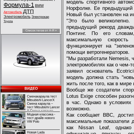
модель спортивного автомо
Формула-1
BMW
Норфолке. Ее предыдущий 
ДТП
Автомобиль
Новый был установлен на и
Электромобиль
Электрокар
"Это было великолепно
Toyota
предыдущий рекорд дважды
Список тегов от А-Я »
Понтинг. По его словам
максимальную скорость
функционирует на "зелено
помощи ветрогенераторов.
"Мы разработали Nemesis, 
электромобилях как о чем-т
заявил основатель Ecotri
модель должна стать "нов
жить после того, как в мире
ВИДЕО
Вообще же создатели спор
Lotus Exige способен разог
Сменакараула тест
Mitsubishi LancerX
в час. Однако в условиях
Смена караула –
тест Mitsubishi Lancer
возможно.
X Смена караула –
Как сообщает BBC, достиг
тест Mitsubishi Lancer
Модная классика -
X
тест-драйв нового
максимальные показатели д
VW Polo
как Nissan Leaf, однак
Новая Lada
официально признан, ег