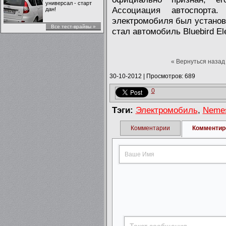
универсал - старт
Ассоциация автоспорта
дан!
электромобиля был установл
Все тест-врайвы »
стал автомобиль Bluebird Ele
« Вернуться назад
30-10-2012
|
Просмотров: 689
0
Тэги:
Электромобиль
,
Neme
Комментарии
Комментир