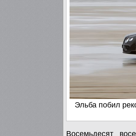
Эльба побил рек
Восемьдесят вос