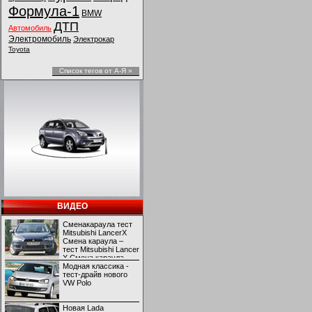
Формула-1
BMW
ДТП
Автомобиль
Электромобиль
Электрокар
Toyota
Список тегов от А-Я »
ВИДЕО
Сменакараула тест
Mitsubishi LancerX
Смена караула –
тест Mitsubishi Lancer
X Смена караула –
тест Mitsubishi Lancer
Модная классика -
X
тест-драйв нового
VW Polo
Новая Lada