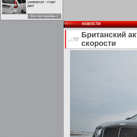
универсал - старт
дан!
Все тест-врайвы »
НОВОСТИ
Британский ак
скорости