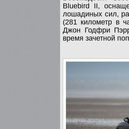
Bluebird II, осн
лошадиных сил, ра
(281 километр в ч
Джон Годфри Пэрр
время зачетной поп