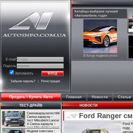
Китайцы выбрали лучший
«Автомобиль года»
В Китае подвели итоги
E-mail:
национальной премии «Автомобиль
года» (Xuanyuan Award). Как
Пароль:
сообщает портал «Китайские
автомобили», уже второй год
Запомнить
ВХОД
подряд жюри, в которое входят не
только местные автоэксперы, но
также автомобильные журналисты
Забыли пароль?
|
Регистрация
из других стран, не могут выбрать
одну машину, и присуждают победу
двум моделям, которые набрали
максимальное количество баллов.
Продать \ Купить Авто
Главная
Новости
Статьи
В этом году ими стали
электрический кроссовер HiPhi X и
ТЕСТ-ДРАЙВ
НОВОСТИ
бюджетный седан GAC Empow.
СменакараулатестMitsubishiLancerX
Ford Ranger с
Смена караула –
тест Mitsubishi Lancer
Ford 
X Смена караула –
тест Mitsubishi Lancer
году
X
Модная классика -
автоп