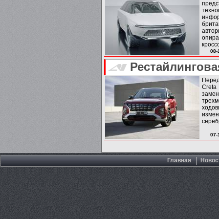
предс
техн
инфор
брит
авто
опира
кросс
правы
08-
Рестайлингова
Перед
Creta
заме
трехм
ходов
измен
сереб
07-
Главная
Новос