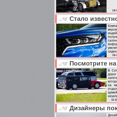
13-
Стало известно
Комп
верси
индий
получ
сало
инфор
увели
сиден
12-
Посмотрите на 
В Сет
доро
запе
котор
на м
отда
арме
неукл
неизв
11-1
Дизайнеры пок
Дизай