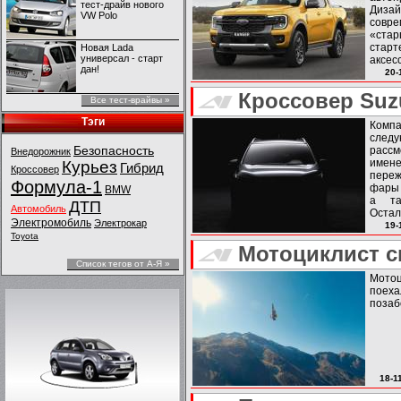
тест-драйв нового
Дизай
VW Polo
совре
«стар
старт
Новая Lada
универсал - старт
аксес
дан!
трехл
20-
Кроссовер Suz
Все тест-врайвы »
Тэги
Компа
след
Безопасность
рассм
Внедорожник
имен
Курьез
Гибрид
Кроссовер
переж
Формула-1
фары 
BMW
а та
ДТП
Автомобиль
Оста
Электромобиль
Электрокар
офици
19-
Toyota
будет
Мотоциклист с
пока н
Список тегов от А-Я »
Мотоц
поех
позаб
18-1