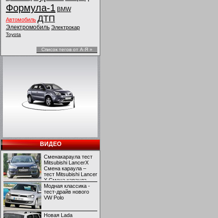
Формула-1
BMW
ДТП
Автомобиль
Электромобиль
Электрокар
Toyota
Список тегов от А-Я »
ВИДЕО
Сменакараула тест
Mitsubishi LancerX
Смена караула –
тест Mitsubishi Lancer
X Смена караула –
тест Mitsubishi Lancer
Модная классика -
X
тест-драйв нового
VW Polo
Новая Lada