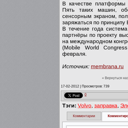
В качестве платформы 
Пять таких машин, о
сенсорным экраном, пол
заряжаться по принципу 
В течение года система
партнёры по проекту вы
на международном конгр
(Mobile World Congres
февраля.
Источник:
membrana.ru
« Вернуться на
17-02-2012
|
Просмотров: 739
0
Тэги:
Volvo
,
заправка
,
Эл
Комментарии
Комментир