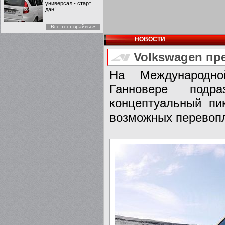
универсал - старт
дан!
Все тест-врайвы »
НОВОСТИ
Volkswagen пр
На Международно
Ганновере подр
концептуальный пик
возможных перевопл