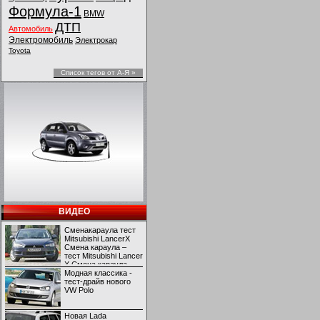
Формула-1
BMW
ДТП
Автомобиль
Электромобиль
Электрокар
Toyota
Список тегов от А-Я »
ВИДЕО
Сменакараула тест
Mitsubishi LancerX
Смена караула –
тест Mitsubishi Lancer
X Смена караула –
тест Mitsubishi Lancer
Модная классика -
X
тест-драйв нового
VW Polo
Новая Lada