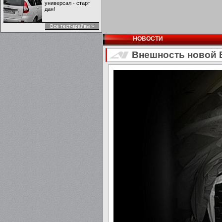
универсал - старт
дан!
Все тест-врайвы »
НОВОСТИ
Внешность новой 