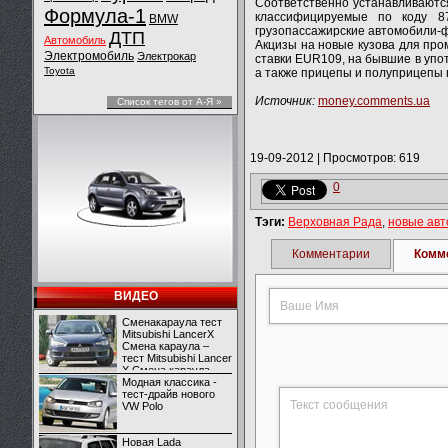
Соответственно устанавливаются
Формула-1
классифицируемые по коду 87
BMW
грузопассажирские автомобили-ф
ДТП
Автомобиль
Акцизы на новые кузова для про
Электромобиль
Электрокар
ставки EUR109, на бывшие в упо
Toyota
а также прицепы и полуприцепы 
Источник:
money.comments.ua
Список тегов от А-Я »
19-09-2012
|
Просмотров: 619
0
Тэги:
Верховная Рада
,
новые ав
Комментарии
Комм
ВИДЕО
Сменакараула тест
Mitsubishi LancerX
Смена караула –
тест Mitsubishi Lancer
X Смена караула –
тест Mitsubishi Lancer
Модная классика -
X
тест-драйв нового
VW Polo
Новая Lada