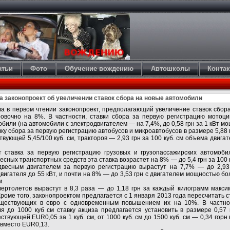
атьи
Фото
Обучение вождению
Автошколы
Конта
 законопроект об увеличении ставок сбора на новые автомобили
а в первом чтении законопроект, предполагающий увеличение ставок сбор
овочно на 8%. В частности, ставки сбора за первую регистрацию мотоци
били (на автомобили с электродвигателем — на 7,4%, до 0,58 грн за 1 кВт мо
ку сбора за первую регистрацию автобусов и микроавтобусов в размере 5,88 г
вующей 5,45/100 куб. см, тракторов — 2,93 грн за 100 куб. см объема двиг
т ставка за первую регистрацию грузовых и грузопассажирских автомоби
есных транспортных средств эта ставка возрастет на 8% — до 5,4 грн за 100 к
двесным двигателем за первую регистрацию вырастут на 7,7% — до 2,93
вигателя до 55 кВт, и почти на 8% — до 3,53 грн с двигателем мощностью бол
м.
вертолетов вырастут в 8,3 раза — до 1,18 грн за каждый килограмм макс
 Кроме того, законопроектом предлагается с 1 января 2013 года пересчитать с
уществующих в евро с одновременным повышением их на 10%. В частно
я до 1000 куб см ставку акциза предлагается установить в размере 0,57 
твующей EUR0,05 за 1 куб. см, от 1000 куб. см до 1500 куб. см — 0,34 горн
н вместо EUR0,13.