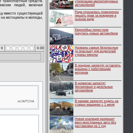
е транспортные средств,
утилизацию импортируемых
евозки людей, включая
автомобилей
Рада отказалась пожизненно
ицу вместо существующей
лишать прав за вождение в
в на мотоциклы и мопеды,
пьяном виде
Европейцы перестали
покупать новые автомобили
Названы самые безопасные
 0
0.00
(и опасные) для водителей
страны европы
В лондоне запретят оставлять
машины с работающим
мотором
В норвегии запретят
бензиновые и дизельные
автомобили
В париже запретят ездить на
старых машинах с 1 июля
Новая коалиция разрешит
ввоз иностранных авто без
растаможки на 1 год