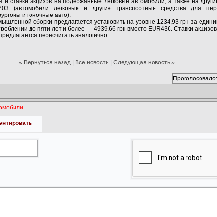
 и ставки акцизов на подержанные легковые автомобили, а также на други
03 (автомобили легковые и другие транспортные средства для пер
ургоны и гоночные авто).
мышленной сборки предлагается установить на уровне 1234,93 грн за един
треблении до пяти лет и более — 4939,66 грн вместо EUR436. Ставки акцизо
предлагается пересчитать аналогично.
« Вернуться назад
|
Все новости
|
Следующая новость »
Проголосовало:
томобили
ентировать