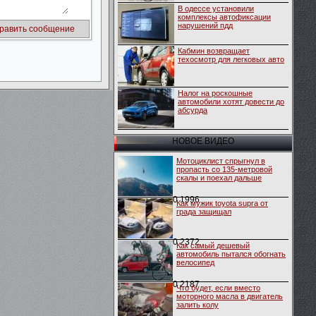
В одессе установили
комплексы автофиксации
нарушений пдд
Кабмин возвращает
техосмотр для легковых авто
Налог на роскошные
автомобили хотят довести до
абсурда
НОВОЕ ВИДЕО
Мотоциклист спрыгнул в
пропасть со 135-метровой
скалы и поехал дальше
0
1996
Как мужик toyota supra от
града защищал
0
2372
Как самый дешевый
автомобиль пытался обогнать
велосипед
0
2187
Что будет, если вместо
моторного масла в двигатель
залить колу