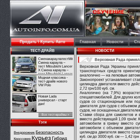
Продать \ Купить Авто
Главная
Новости
Ст
ТЕСТ-ДРАЙВ
НОВОСТИ
СменакараулатестMitsubishiLancerX
Верховная Рада приняла
Смена караула –
тест Mitsubishi Lancer
Верховная Рада Украины принял
X Смена караула –
транспортных средств ориентир
тест Mitsubishi Lancer
аналогично — на легковые автомо
X
Модная классика -
Законопроект устанавливает став
тест-драйв нового
цилиндра двигателя вместо дейст
VW Polo
2,72 грн/100 куб. см.
Аналогично (на 7,9%) возрасте
Новая Lada
спецавтомобилей. Для других кол
универсал - старт
судов со стационарным или по
дан!
двигателя для судов с объемом д
судов, не оснащенных двигателе
Ставки сбора для самолетов и 
Все тест-врайвы »
вместо действующей 1,09 грн/кг.
Тэги
автомобили в гривну вместо с
автомобили с объемом двигател
Безопасность
цилиндра двигателя вместо сущес
Внедорожник
куб. см до 3000 куб. см — 1,42 гр
Курьез
Гибрид
Кроссовер