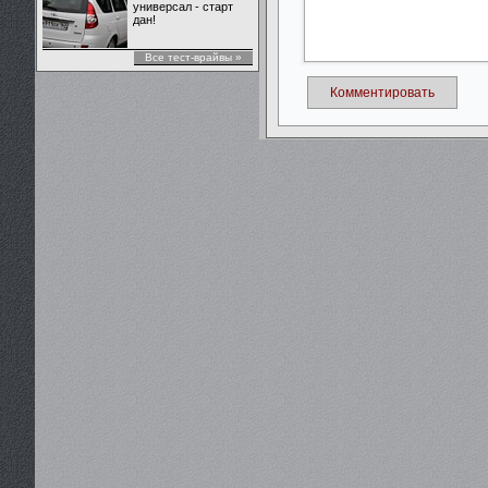
универсал - старт
дан!
Все тест-врайвы »
Комментировать