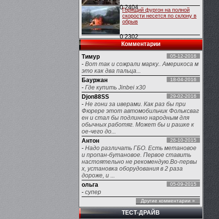
0
2404
Горящий фургон на полной
скорости несется по склону в
обрыв
0
2302
Комментарии
Тимур
05-12-2016
-
Вот так и сожрали марку.. Америкоса м
это как два пальца...
Бауржан
18-04-2016
-
Где купить Jinbei x30
Djon88SS
29-02-2016
-
Не гони за иверами. Как раз бы при
Фюрере этот автомобильчик Фольксваг
ен и стал бы подлинно народным для
обычных работяг. Может бы и рашке к
ое-чего до...
Антон
26-10-2015
-
Надо различать ГБО. Есть метановое
и пропан-бутановое. Первое ставить
настоятельно не рекомендую.Во-первы
х, установка оборудования в 2 раза
дороже, и ...
ольга
05-09-2015
-
супер
Другие комментарии »
ТЕСТ-ДРАЙВ