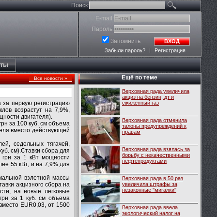
Поиск:
E-mail:
Пароль:
Запомнить
ВХОД
Забыли пароль?
|
Регистрация
кты
Ещё по теме
Все новости »
Верховная рада увеличила
акциз на бензин, дт и
а за первую регистрацию
сжиженный газ
клов возрастут на 7,9%,
щности двигателя).
Верховная рада отменила
рн за 100 куб. см объема
талоны предупреждений к
ателя вместо действующей
правам
лей, седельных тягачей,
Верховная рада взялась за
уб. см).Ставки сбора для
борьбу с некачественными
 грн за 1 кВт мощности
нефтепродуктами
ее 55 кВт, и на 7,9% для
имальной взлетной массы
Верховная рада в 50 раз
тавки акцизного сбора на
увеличила штрафы за
незаконные ''мигалки''
сти, на новые легковые
грн за 1 куб. см объема
 вместо EUR0,03, от 1500
Верховная рада ввела
экологический налог на