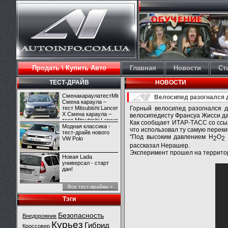
Продать \ Купить Авто
Главная
Новости
Ст
ТЕСТ-ДРАЙВ
НОВОСТИ
СменакараулатестMitsubishiLancerX
Велосипед разогнался д
Смена караула –
тест Mitsubishi Lancer
Горный велосипед разогнался д
X Смена караула –
велосипедисту Франсуа Жисси да
тест Mitsubishi Lancer
Как сообщает ИТАР-ТАСС со ссы
X
Модная классика -
что использовал ту самую переки
тест-драйв нового
"Под высоким давлением H
O
2
2
VW Polo
рассказал Нерашер.
Эксперимент прошел на территор
Новая Lada
универсал - старт
дан!
Все тест-врайвы »
Тэги
Безопасность
Внедорожник
Курьез
Гибрид
Кроссовер