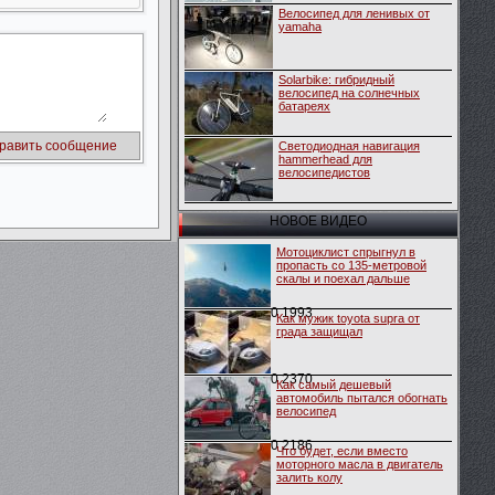
Велосипед для ленивых от
yamaha
Solarbike: гибридный
велосипед на солнечных
батареях
Светодиодная навигация
hammerhead для
велосипедистов
НОВОЕ ВИДЕО
Мотоциклист спрыгнул в
пропасть со 135-метровой
скалы и поехал дальше
0
1993
Как мужик toyota supra от
града защищал
0
2370
Как самый дешевый
автомобиль пытался обогнать
велосипед
0
2186
Что будет, если вместо
моторного масла в двигатель
залить колу