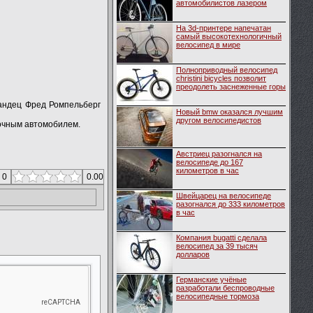
автомобилистов лазером
На 3d-принтере напечатан
самый высокотехнологичный
велосипед в мире
Полноприводный велосипед
christini bicycles позволит
преодолеть заснеженные горы
ландец Фред Ромпельберг
Новый bmw оказался лучшим
другом велосипедистов
ночным автомобилем.
Австриец разогнался на
велосипеде до 167
километров в час
 0
0.00
Швейцарец на велосипеде
разогнался до 333 километров
в час
Компания bugatti сделала
велосипед за 39 тысяч
долларов
Германские учёные
разработали беспроводные
велосипедные тормоза