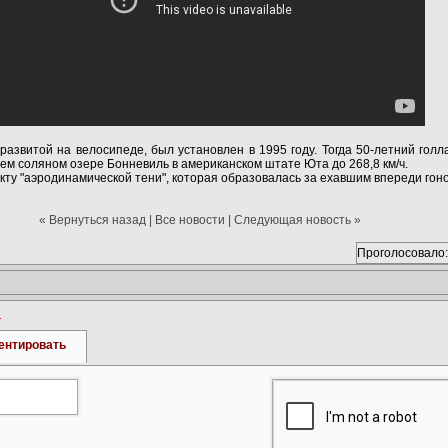
развитой на велосипеде, был установлен в 1995 году. Тогда 50-летний гол
ем соляном озере Бонневиль в американском штате Юта до 268,8 км/ч.
кту "аэродинамической тени", которая образовалась за ехавшим впереди го
« Вернуться назад
|
Все новости
|
Следующая новость »
Проголосовало:
и
ентировать