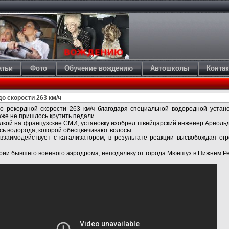
атьи
Фото
Обучение вождению
Автошколы
Конта
о скорости 263 км/ч
о рекордной скорости 263 км/ч благодаря специальной водородной устан
же не пришлось крутить педали.
лкой на французские СМИ, установку изобрел швейцарский инженер Арноль
сь водорода, которой обесцвечивают волосы.
взаимодействует с катализатором, в результате реакции высвобождая огр
ии бывшего военного аэродрома, неподалеку от города Мюншуз в Нижнем Р