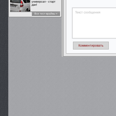
универсал - старт
дан!
Все тест-врайвы »
Комментировать