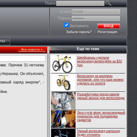
Поиск:
E-mail:
Пароль:
Запомнить
ВХОД
Забыли пароль?
|
Регистрация
кты
Ещё по теме
Все новости »
Швейцарцы сделали
велосипед lamborghini за $32
овке. Причем 31-летнему
тыс
д Нерашер. Он объяснил,
Велосипед за миллион
долларов, или что еще можно
омный заряд энергии", -
сделать из золота
ейне.
Разработчики представили
умный звонок для велосипеда
Siva cycle atom: велосипедный
генератор для подзарядки
гаджетов
Умный велосипед samsung
будет отгонять