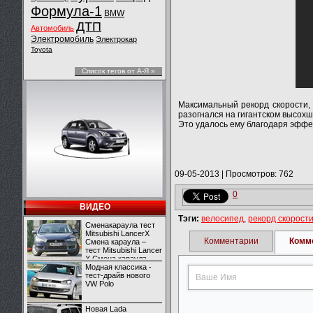
Формула-1
BMW
ДТП
Автомобиль
Электромобиль
Электрокар
Toyota
Список тегов от А-Я »
Максимальный рекорд скорости, 
разогнался на гигантском высохш
Это удалось ему благодаря эффе
09-05-2013
|
Просмотров: 762
0
ВИДЕО
Тэги:
велосипед
,
рекорд скорост
Сменакараула тест
Mitsubishi LancerX
Комментарии
Комм
Смена караула –
тест Mitsubishi Lancer
X Смена караула –
тест Mitsubishi Lancer
Модная классика -
X
тест-драйв нового
VW Polo
Новая Lada