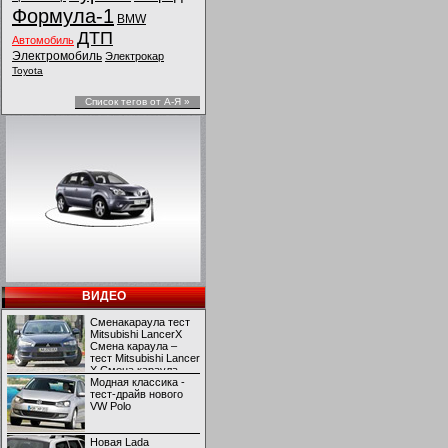
Формула-1
BMW
ДТП
Автомобиль
Электромобиль
Электрокар
Toyota
Список тегов от А-Я »
ВИДЕО
Сменакараула тест
Mitsubishi LancerX
Смена караула –
тест Mitsubishi Lancer
X Смена караула –
тест Mitsubishi Lancer
Модная классика -
X
тест-драйв нового
VW Polo
Новая Lada