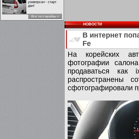
универсал - старт
дан!
Все тест-врайвы »
НОВОСТИ
В интернет поп
Fe
На корейских авт
фотографии салона
продаваться как 
распространены с
сфотографировали пр