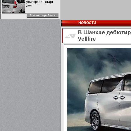
универсал - старт
дан!
Все тест-врайвы »
НОВОСТИ
В Шанхае дебютир
Vellfire