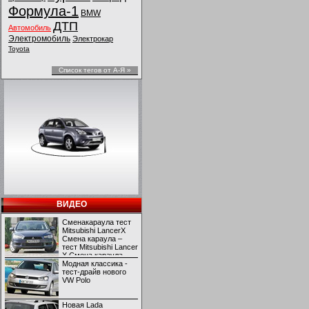
Формула-1
BMW
ДТП
Автомобиль
Электромобиль
Электрокар
Toyota
Список тегов от А-Я »
ВИДЕО
Сменакараула тест
Mitsubishi LancerX
Смена караула –
тест Mitsubishi Lancer
X Смена караула –
тест Mitsubishi Lancer
Модная классика -
X
тест-драйв нового
VW Polo
Новая Lada