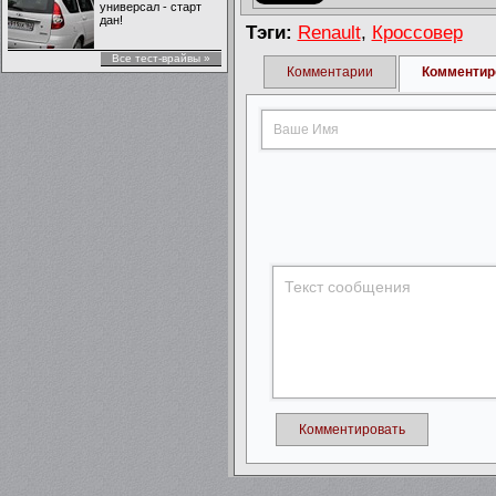
универсал - старт
дан!
Тэги:
Renault
,
Кроссовер
Все тест-врайвы »
Комментарии
Комментир
Комментировать