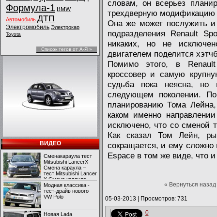
словам, он всерьез плани
Формула-1
BMW
трехдверную модификацию к
ДТП
Автомобиль
Она же может послужить и 
Электромобиль
Электрокар
подразделения Renault Spo
Toyota
никаких, но не исключен
Список тегов от А-Я »
двигателем поделится хэтчб
Помимо этого, в Renaul
кроссовер и самую крупну
судьба пока неясна, но
следующем поколении. По
планированию Тома Лейна, 
каком именно направлении
исключено, что со сменой т
Как сказал Том Лейн, ры
ВИДЕО
сокращается, и ему сложно 
Espace в том же виде, что и
Сменакараула тест
Mitsubishi LancerX
Смена караула –
тест Mitsubishi Lancer
X Смена караула –
« Вернуться назад
тест Mitsubishi Lancer
Модная классика -
X
тест-драйв нового
VW Polo
05-03-2013
|
Просмотров: 731
0
Новая Lada