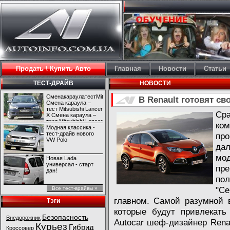
Продать \ Купить Авто
Главная
Новости
Статьи
ТЕСТ-ДРАЙВ
НОВОСТИ
СменакараулатестMitsubishiLancerX
В Renault готовят с
Смена караула –
тест Mitsubishi Lancer
Ср
X Смена караула –
тест Mitsubishi Lancer
ко
X
Модная классика -
тест-драйв нового
пр
VW Polo
да
мо
Новая Lada
универсал - старт
пре
дан!
пол
"С
Все тест-врайвы »
главном. Самой разумной 
Тэги
которые будут привлекать
Безопасность
Внедорожник
Autocar шеф-дизайнер Renau
Курьез
Гибрид
Кроссовер