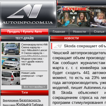
Продать \ Купить Авто
Главная
Новости
Статьи
ТЕСТ-ДРАЙВ
НОВОСТИ
СменакараулатестMitsubishiLancerX
Skoda сокращает объ
Смена караула –
тест Mitsubishi Lancer
Чешский автопроизводитель
X Смена караула –
тест Mitsubishi Lancer
сокращает объем производст
X
Модная классика -
тест-драйв нового
Как сообщил журналистам 
VW Polo
марта с. г. с конвейера з
будет сходить 441 автом
Новая Lada
универсал - старт
момент, то есть на 23% ме
дан!
года автопроизводитель уж
моделей, пишет Autonews.ru
Все тест-врайвы »
В Skoda объясняют из
Тэги
сокращением спроса на ле
Безопасность
Внедорожник
программ стимулирования 
Курьез
Гибрид
Кроссовер