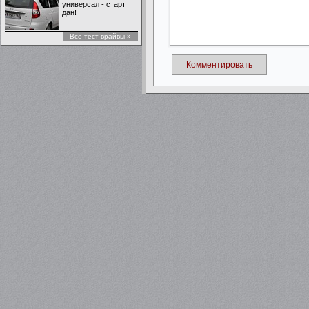
универсал - старт
дан!
Все тест-врайвы »
Комментировать