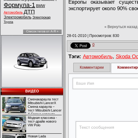
Европы оказывает сущест
Формула-1
BMW
экспортирует около 90% сво
ДТП
Автомобиль
Электромобиль
Электрокар
Toyota
« Вернуться назад
Список тегов от А-Я »
28-01-2010
|
Просмотров: 830
0
Тэги:
Автомобиль
,
Skoda Oc
Комментарии
Комментир
ВИДЕО
Сменакараула тест
Mitsubishi LancerX
Смена караула –
тест Mitsubishi Lancer
X Смена караула –
тест Mitsubishi Lancer
Модная классика -
X
тест-драйв нового
VW Polo
Новая Lada