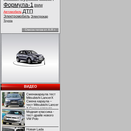
Формула-1
BMW
ДТП
Автомобиль
Электромобиль
Электрокар
Toyota
Список тегов от А-Я »
ВИДЕО
Сменакараула тест
Mitsubishi LancerX
Смена караула –
тест Mitsubishi Lancer
X Смена караула –
тест Mitsubishi Lancer
Модная классика -
X
тест-драйв нового
VW Polo
Новая Lada