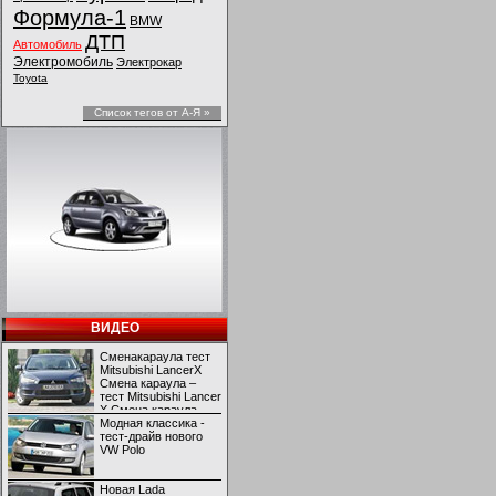
Формула-1
BMW
ДТП
Автомобиль
Электромобиль
Электрокар
Toyota
Список тегов от А-Я »
ВИДЕО
Сменакараула тест
Mitsubishi LancerX
Смена караула –
тест Mitsubishi Lancer
X Смена караула –
тест Mitsubishi Lancer
Модная классика -
X
тест-драйв нового
VW Polo
Новая Lada