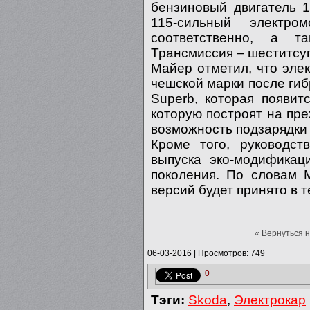
бензиновый двигатель 
115-сильный электр
соответственно, а т
Трансмиссия – шеститсу
Майер отметил, что эле
чешской марки после ги
Superb, которая появит
которую построят на пр
возможность подзарядки 
Кроме того, руководст
выпуска эко-модификац
поколения. По словам 
версий будет принято в 
« Вернуться 
06-03-2016
|
Просмотров: 749
0
Тэги:
Skoda
,
Электрокар