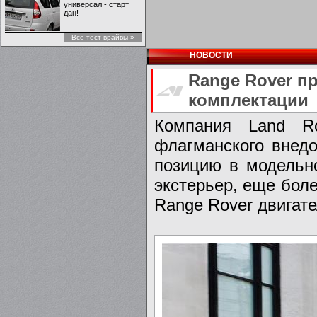
универсал - старт
дан!
Все тест-врайвы »
НОВОСТИ
Range Rover п
комплектации
Компания Land Ro
флагманского внед
позицию в модельн
экстерьер, еще бол
Range Rover двигате