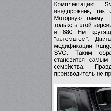
Комплектацию SV
внедорожник, так 
Моторную гамму R
только в этой верси
и 680 Нм крутяще
"автоматом". Дви
модификации Range
SVO. Таким обра
становится самым
семейства. Пра
производитель не пр