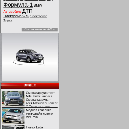
Формула-1
BMW
ДТП
Автомобиль
Электромобиль
Электрокар
Toyota
Список тегов от А-Я »
ВИДЕО
Сменакараула тест
Mitsubishi LancerX
Смена караула –
тест Mitsubishi Lancer
X Смена караула –
тест Mitsubishi Lancer
Модная классика -
X
тест-драйв нового
VW Polo
Новая Lada