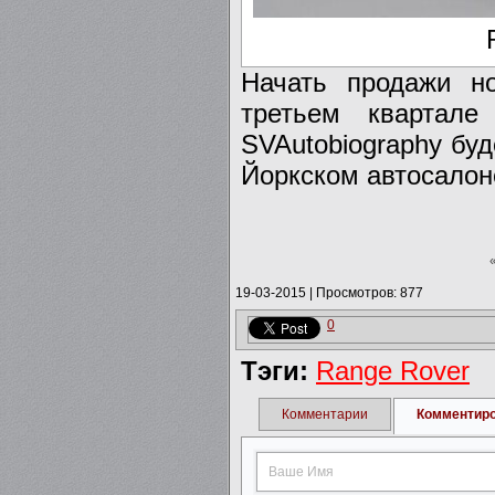
Начать продажи н
третьем квартал
SVAutobiography бу
Йоркском автосалон
19-03-2015
|
Просмотров: 877
0
Тэги:
Range Rover
Комментарии
Комментир