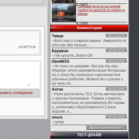
0
2403
Горящий фургон на полной
скорости несется по склону в
обрыв
0
2300
Комментарии
Тимур
05-12-2016
-
Вот так и сожрали марку.. Америкоса м
это как два пальца...
Бауржан
18-04-2016
-
Где купить Jinbei x30
Djon88SS
29-02-2016
-
Не гони за иверами. Как раз бы при
Фюрере этот автомобильчик Фольксваг
ен и стал бы подлинно народным для
обычных работяг. Может бы и рашке к
ое-чего до...
Антон
26-10-2015
-
Надо различать ГБО. Есть метановое
и пропан-бутановое. Первое ставить
настоятельно не рекомендую.Во-первы
х, установка оборудования в 2 раза
дороже, и ...
ольга
05-09-2015
-
супер
Другие комментарии »
ТЕСТ-ДРАЙВ