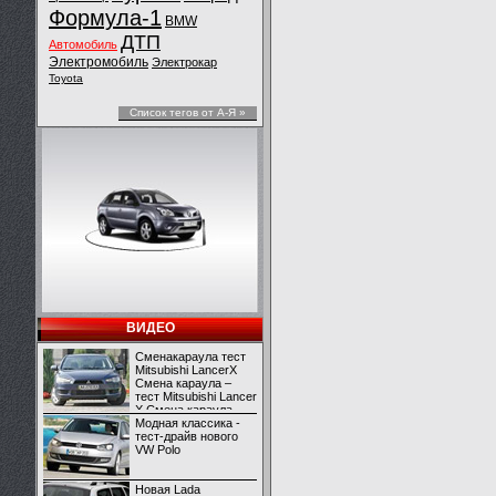
Формула-1
BMW
ДТП
Автомобиль
Электромобиль
Электрокар
Toyota
Список тегов от А-Я »
ВИДЕО
Сменакараула тест
Mitsubishi LancerX
Смена караула –
тест Mitsubishi Lancer
X Смена караула –
тест Mitsubishi Lancer
Модная классика -
X
тест-драйв нового
VW Polo
Новая Lada