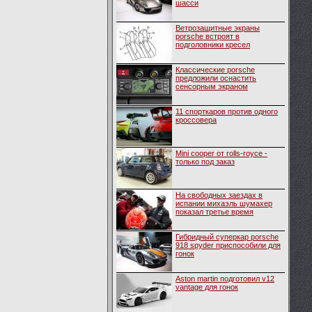
шасси
Ветрозащитные экраны
porsche встроят в
подголовники кресел
Классические porsche
предложили оснастить
сенсорным экраном
11 спорткаров против одного
кроссовера
Mini cooper от rolls-royce -
только под заказ
На свободных заездах в
испании михаэль шумахер
показал третье время
Гибридный суперкар porsche
918 spyder приспособили для
гонок
Aston martin подготовил v12
vantage для гонок