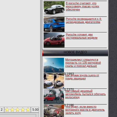
В porsche считают, что
кроссоверу macan успех
обеспечен
Porsche возвращается к 4-
цилиндровым двигателям
Porsche готовит две
экстремальные модели
НОВОЕ ВИДЕО
Мотоциклист спрыгнул в
пропасть со 135-метровой
скалы и поехал дальше
0
1993
Как мужик toyota supra от
града защищал
0
2370
Как самый дешевый
автомобиль пытался обогнать
велосипед
0
2186
Что будет, если вместо
 2
5.00
моторного масла в двигатель
залить колу