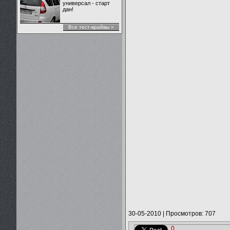
универсал - старт
дан!
Все тест-врайвы »
30-05-2010
|
Просмотров: 707
0