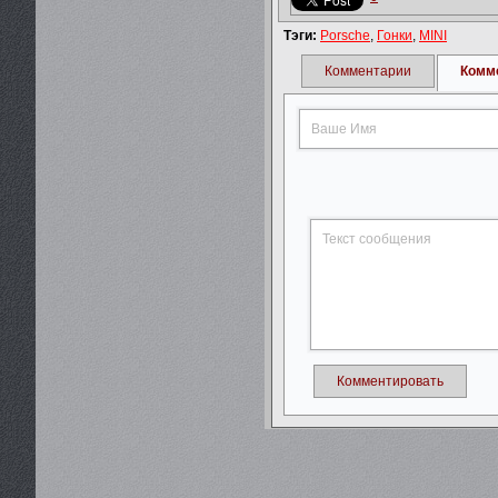
Тэги:
Porsche
,
Гонки
,
MINI
Комментарии
Комм
Комментировать