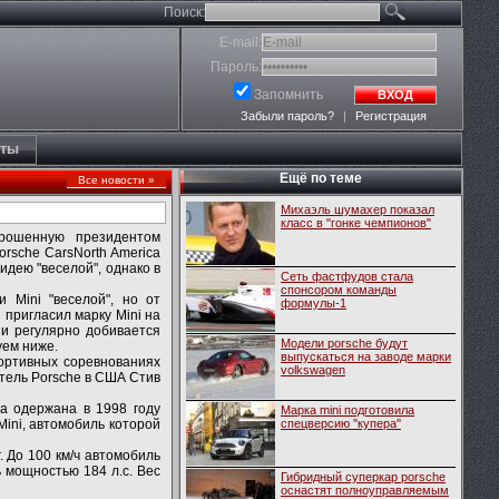
Поиск:
E-mail:
Пароль:
Запомнить
ВХОД
Забыли пароль?
|
Регистрация
кты
Ещё по теме
Все новости »
Михаэль шумахер показал
класс в "гонке чемпионов"
брошенную президентом
rsche CarsNorth America
идею "веселой", однако в
Сеть фастфудов стала
спонсором команды
 Mini "веселой", но от
формулы-1
пригласил марку Mini на
 и регулярно добивается
Модели porsche будут
уем ниже.
выпускаться на заводе марки
портивных соревнованиях
volkswagen
итель Porsche в США Стив
а одержана в 1998 году
Марка mini подготовила
ini, автомобиль которой
спецверсию ''купера''
. До 100 км/ч автомобиль
ь мощностью 184 л.с. Вес
Гибридный суперкар porsche
оснастят полноуправляемым