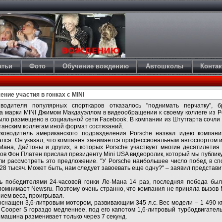
атьи
Фото
Обучение вождению
Автошколы
Конта
ние участия в гонках с MINI
зводителя популярных спорткаров отказалось "поднимать перчатку", 
а марки MINI Джимом Макдауэллом в видеообращении к своему коллеге из Po
ыло размещено в социальной сети Facebook. В компании из Штутгарта сочли 
танским коллегам иной формат состязаний.
ководитель американского подразделения Porsche назвал идею компании
ался. Он указал, что компания занимается профессиональным автоспортом и 
Мана, Дайтоны и других, в которых Porsche участвует многие десятилетия
лов Фон Платен прислал президенту Mini USA видеоролик, который мы публик
ли рассмотреть это предложение. "У Porsche наибольшее число побед в с
е 28 тысяч. Может быть, нам следует завоевать еще одну?" – заявил представ
ь победителями 24-часовой гонки Ле-Мана 14 раз, последняя победа был
помнимает Newsru. Поэтому очень странно, что компания не приняла вызов M
ием веса, проигрывал.
оснащен 3,6-литровым мотором, развивающим 345 л.с. Вес модели – 1 490 кг
i Cooper S гораздо медленнее, под его капотом 1,6-литровый турбодвигател
" машина разменивает только через 7 секунд.