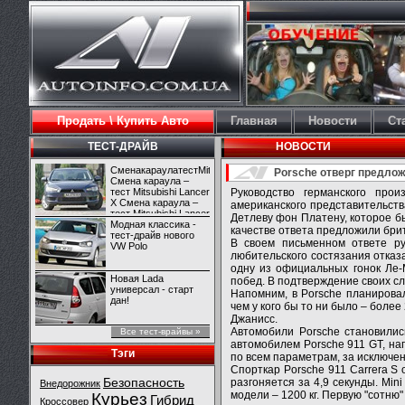
Продать \ Купить Авто
Главная
Новости
Ст
ТЕСТ-ДРАЙВ
НОВОСТИ
СменакараулатестMitsubishiLancerX
Porsche отверг предложе
Смена караула –
тест Mitsubishi Lancer
Руководство германского прои
X Смена караула –
американского представительств
тест Mitsubishi Lancer
Детлеву фон Платену, которое б
X
Модная классика -
качестве ответа предложили бри
тест-драйв нового
В своем письменном ответе ру
VW Polo
любительского состязания отказ
одну из официальных гонок Ле-
Новая Lada
побед. В подтверждение своих с
универсал - старт
Напомним, в Porsche планирова
дан!
чем у кого бы то ни было – боле
Джанисс.
Автомобили Porsche становилис
Все тест-врайвы »
автомобилем Porsche 911 GT, на
Тэги
по всем параметрам, за исключен
Спорткар Porsche 911 Carrera S 
Безопасность
разгоняется за 4,9 секунды. Min
Внедорожник
модели – 1200 кг. Первую "сотню
Курьез
Гибрид
Кроссовер