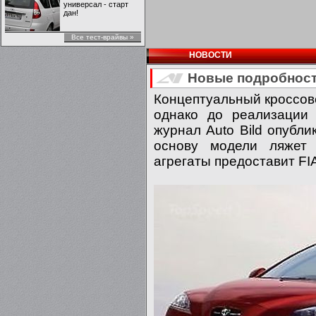
универсал - старт
дан!
Все тест-врайвы »
НОВОСТИ
Новые подробност
Концептуальный кроссове
однако до реализации
журнал Auto Bild опубл
основу модели ляжет
агрегаты предоставит FIA