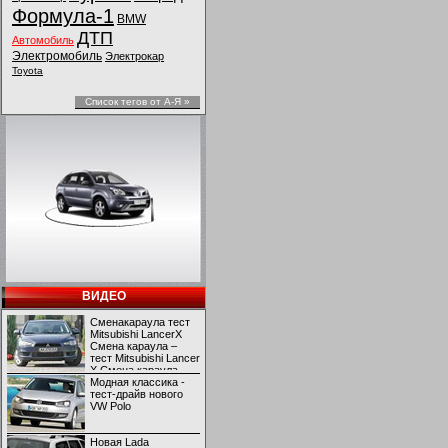
Формула-1
BMW
ДТП
Автомобиль
Электромобиль
Электрокар
Toyota
Список тегов от А-Я »
ВИДЕО
Сменакараула тест
Mitsubishi LancerX
Смена караула –
тест Mitsubishi Lancer
X Смена караула –
тест Mitsubishi Lancer
Модная классика -
X
тест-драйв нового
VW Polo
Новая Lada