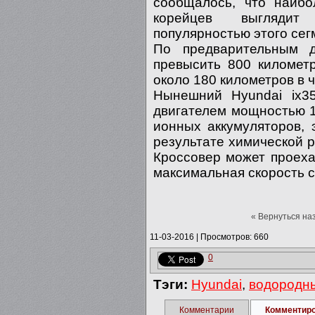
сообщалось, что наибо
корейцев выглядит
популярностью этого сег
По предварительным 
превысить 800 километр
около 180 километров в ч
Нынешний Hyundai ix35
двигателем мощностью 1
ионных аккумуляторов, 
результате химической 
Кроссовер может проехат
максимальная скорость с
« Вернуться на
11-03-2016
|
Просмотров: 660
0
Тэги:
Hyundai
,
водородн
Комментарии
Комментир