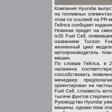
Компания Hyundai выпус
на топливных элементах
этом со ссылкой на PR-
Гейлса сообщает издание
Новинка придет на сме
ix35 Fuel Cell, появивш
названием Tucson Fue
жизненный цикл модели
автопроизводитель пла
машин.
По словам Гейлса, в 
налажена соответству
способствовать появле
менеджер предполага
ориентирован на частны
Fuel Cell, стоимость ко
тысячи фунтов стерлинго
Руководство Hyundai уже
машины, однако пока эта