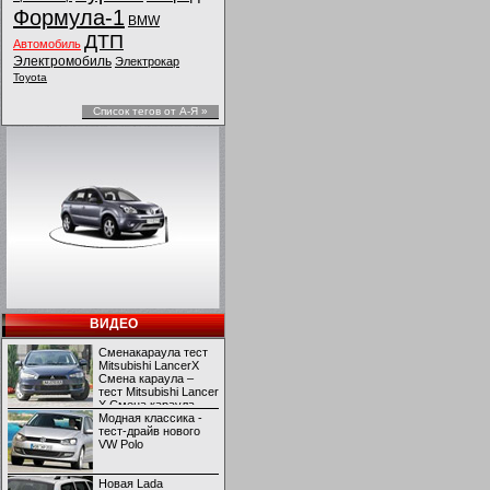
Формула-1
BMW
ДТП
Автомобиль
Электромобиль
Электрокар
Toyota
Список тегов от А-Я »
ВИДЕО
Сменакараула тест
Mitsubishi LancerX
Смена караула –
тест Mitsubishi Lancer
X Смена караула –
тест Mitsubishi Lancer
Модная классика -
X
тест-драйв нового
VW Polo
Новая Lada