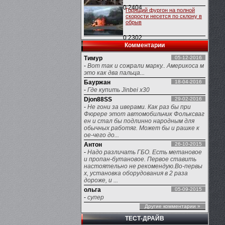
0
2404
Горящий фургон на полной
скорости несется по склону в
обрыв
0
2302
Комментарии
Тимур
05-12-2016
-
Вот так и сожрали марку.. Америкоса м
это как два пальца...
Бауржан
18-04-2016
-
Где купить Jinbei x30
Djon88SS
29-02-2016
-
Не гони за иверами. Как раз бы при
Фюрере этот автомобильчик Фольксваг
ен и стал бы подлинно народным для
обычных работяг. Может бы и рашке к
ое-чего до...
Антон
26-10-2015
-
Надо различать ГБО. Есть метановое
и пропан-бутановое. Первое ставить
настоятельно не рекомендую.Во-первы
х, установка оборудования в 2 раза
дороже, и ...
ольга
05-09-2015
-
супер
Другие комментарии »
ТЕСТ-ДРАЙВ