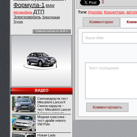
0
Формула-1
BMW
ДТП
Тэги:
Hyundai
,
Концепткар
,
автоп
Автомобиль
Электромобиль
Электрокар
Toyota
Комментарии
Комм
Список тегов от А-Я »
ВИДЕО
Сменакараула тест
Mitsubishi LancerX
Смена караула –
Комментировать
тест Mitsubishi Lancer
X Смена караула –
тест Mitsubishi Lancer
Модная классика -
X
тест-драйв нового
VW Polo
Новая Lada