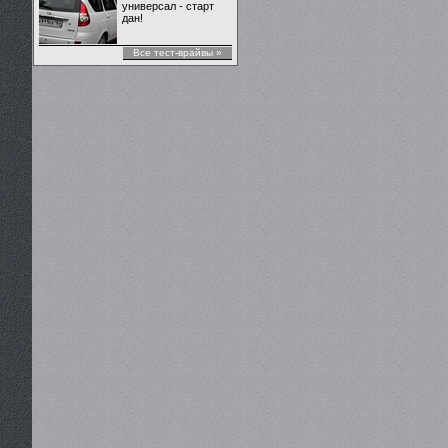
универсал - старт
дан!
Все тест-врайвы »