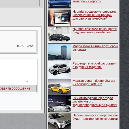
камерами скорости
Hyundai продемонстрировала
интерактивные инструкции
для своих автомобилей
Hyundai показала на концепте
будущее электромобилей
Magna может стать партнером
автоваза
Руководитель opel рассказал
о будущих моделях
Желтая серия: dodge charger
и challenger srt8 392
29-Летний украинец создал
дизайн нового
заднеприводного купе hyundai
Небольшой кроссовер hyundai
будет просторнее конкурентов