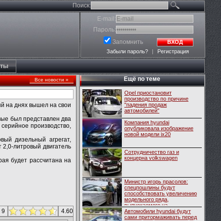
Поиск:
E-mail:
Пароль:
Запомнить
ВХОД
Забыли пароль?
|
Регистрация
кты
Ещё по теме
Все новости »
Opel приостановит
производство по причине
й на днях вышел на свои
"падения продаж
автомобилей"
вые был представлен два
Компания hyundai
в серийное производство,
опубликовала изображение
новой модели ix20
вый дизельный агрегат,
т 2,0-литровый двигатель
Сотрудничество газ и
концерна volkswagen
рая будет рассчитана на
Министр игорь прасолов:
спецпошлины будут
способствовать увеличению
модельного ряда,
выпускаемого на...
 9
4.60
Автомобили hyundai будут
сами притормаживать перед