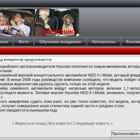
атьи
Фото
Обучение вождению
Автошколы
Конта
над концептом продолжается
корейского автопроизводителя Hyundai пополнится новым минивэном, которы
ытания.
серийной версией концептуального автомобиля HED-5 i-Mode, который впер
еве. В конце 2008 года руководство компании сообщило, что модель пойдет 
нивэна журналистам удалось сделать только на этой неделе.
йку семейного автомобиля войдут несколько моторов, включая 1,7-литро
крутящего момента. Топовая версия Hyundai HED-5 i-Mode, возможно, получи
с.
ного камуфляжа судить пока рано, но уже точно известно, что модель, кото
, получит совершенно иную стилистику задней части и средних стоек.
ля ожидается в нынешнем году.
« Вернуться назад
|
Все новости
|
Следующая новость »
Проголосовало: