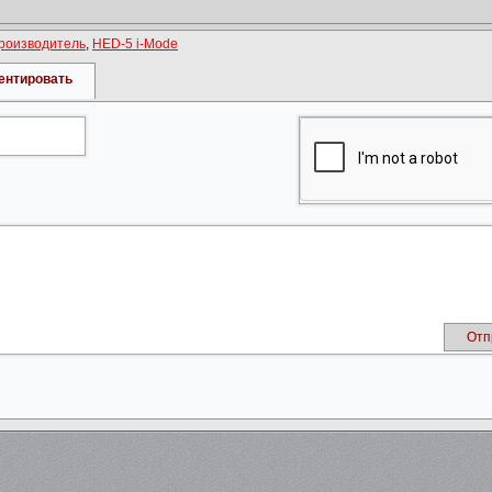
роизводитель
,
HED-5 i-Mode
ентировать