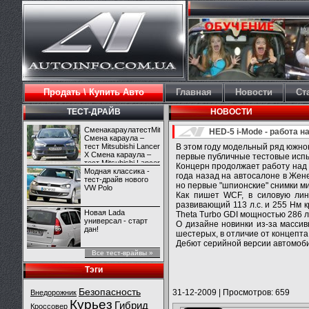
Продать \ Купить Авто
Главная
Новости
Ст
ТЕСТ-ДРАЙВ
НОВОСТИ
СменакараулатестMitsubishiLancerX
HED-5 i-Mode - работа 
Смена караула –
тест Mitsubishi Lancer
В этом году модельный ряд южно
X Смена караула –
первые публичные тестовые исп
тест Mitsubishi Lancer
Концерн продолжает работу над 
X
Модная классика -
года назад на автосалоне в Жен
тест-драйв нового
но первые "шпионские" снимки ми
VW Polo
Как пишет WCF, в силовую лине
развивающий 113 л.с. и 255 Нм 
Новая Lada
Theta Turbo GDI мощностью 286 л.
универсал - старт
О дизайне новинки из-за массив
дан!
шестерых, в отличие от концепта
Дебют серийной версии автомоби
Все тест-врайвы »
Тэги
Безопасность
31-12-2009
|
Просмотров: 659
Внедорожник
Курьез
Гибрид
Кроссовер