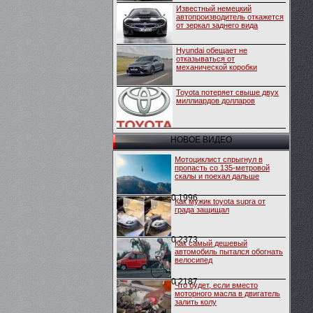
Известный немецкий
автопроизводитель откажется
от зеркал заднего вида
Hyundai обещает не
отказываться от
механической коробки
Toyota потеряет свыше двух
миллиардов долларов
НОВОЕ ВИДЕО
Мотоциклист спрыгнул в
пропасть со 135-метровой
скалы и поехал дальше
0
1996
Как мужик toyota supra от
града защищал
0
2373
Как самый дешевый
автомобиль пытался обогнать
велосипед
0
2187
Что будет, если вместо
моторного масла в двигатель
залить колу