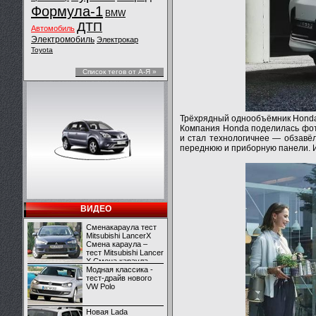
Формула-1
BMW
ДТП
Автомобиль
Электромобиль
Электрокар
Toyota
Список тегов от А-Я »
Трёхрядный однообъёмник Honda
Компания Honda поделилась фот
и стал технологичнее — обзавёл
переднюю и приборную панели. И
ВИДЕО
Сменакараула тест
Mitsubishi LancerX
Смена караула –
тест Mitsubishi Lancer
X Смена караула –
тест Mitsubishi Lancer
Модная классика -
X
тест-драйв нового
VW Polo
Новая Lada