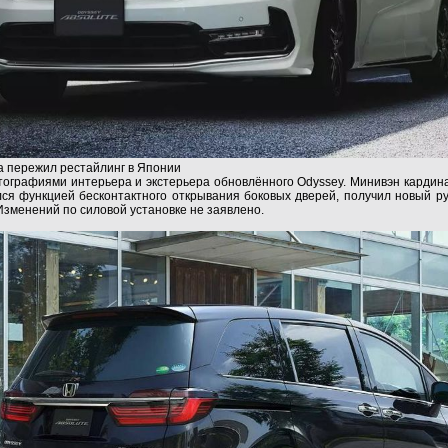
 пережил рестайлинг в Японии
ографиями интерьера и экстерьера обновлённого Odyssey. Минивэн карди
ся функцией бесконтактного открывания боковых дверей, получил новый ру
зменений по силовой установке не заявлено.