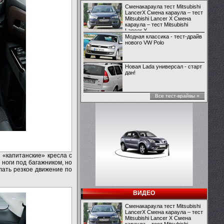
Сменакараула тест Mitsubishi
LancerX Смена караула – тест
Mitsubishi Lancer X Смена
караула – тест Mitsubishi
Lancer X
Модная классика - тест-драйв
нового VW Polo
Новая Lada универсал - старт
дан!
Все тест-врайвы »
 «капитанские» кресла с
 ноги под багажником, но
елать резкое движение по
ВИДЕО
Сменакараула тест Mitsubishi
LancerX Смена караула – тест
Mitsubishi Lancer X Смена