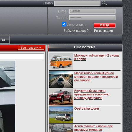
Поиск:
E-mail:
Пароль:
Запомнить
ВХОД
Забыли пароль?
|
Регистрация
кты
Ещё по теме
Все новости »
Минивэн volkswagen t2 снова
в серии
Маркетологи renault убили
минивэн espace и возродили
его заново
Бюджетный минивэн
превратили в гоночную
машину для ралли
Opel zafira tourer
Acura готовит к премьере
премиум-минивэн