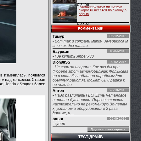
0
2406
Горящий фургон на полной
скорости несется по склону в
обрыв
0
2302
Комментарии
Тимур
05-12-2016
-
Вот так и сожрали марку.. Америкоса м
это как два пальца...
Бауржан
18-04-2016
-
Где купить Jinbei x30
Djon88SS
29-02-2016
-
Не гони за иверами. Как раз бы при
Фюрере этот автомобильчик Фольксваг
в изменилась, появился
ен и стал бы подлинно народным для
ит» над консолью. Старая
обычных работяг. Может бы и рашке к
ок, Honda обещает более
ое-чего до...
Антон
26-10-2015
-
Надо различать ГБО. Есть метановое
и пропан-бутановое. Первое ставить
настоятельно не рекомендую.Во-первы
х, установка оборудования в 2 раза
дороже, и ...
ольга
05-09-2015
-
супер
Другие комментарии »
ТЕСТ-ДРАЙВ