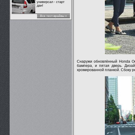
универсал - старт
дан!
Все тест-врайвы »
Снаружи обновлённый Honda Ody
бампера, и пятая дверь. Диз
хромированной планкой. Сбоку р