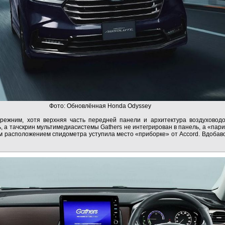
Фото: Обновлённая Honda Odyssey
режним, хотя верхняя часть передней панели и архитектура воздуховодо
, а тачскрин мультимедиасистемы Gathers не интегрирован в панель, а «пар
м расположением спидометра уступила место «приборке» от Accord. Вдобав