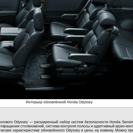
Интерьер обновлённой Honda Odyssey
нгового Odyssey — расширенный набор систем безопасности Honda Sensin
твращения столкновений, система контроля полосы и адаптивный круиз-конт
ческие характеристики обновлённого Odyssey и цены на новинку. Можно пр