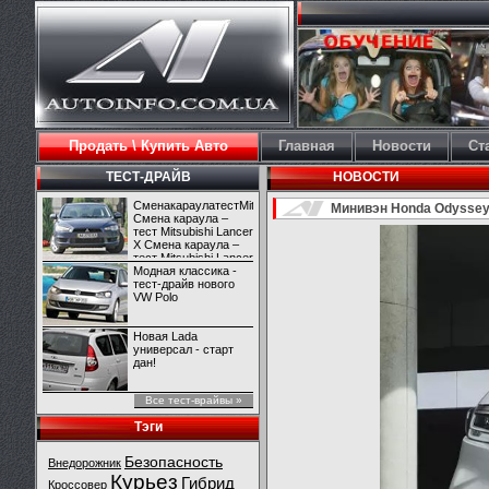
Продать \ Купить Авто
Главная
Новости
Ст
ТЕСТ-ДРАЙВ
НОВОСТИ
СменакараулатестMitsubishiLancerX
Минивэн Honda Odyssey
Смена караула –
тест Mitsubishi Lancer
X Смена караула –
тест Mitsubishi Lancer
X
Модная классика -
тест-драйв нового
VW Polo
Новая Lada
универсал - старт
дан!
Все тест-врайвы »
Тэги
Безопасность
Внедорожник
Курьез
Гибрид
Кроссовер