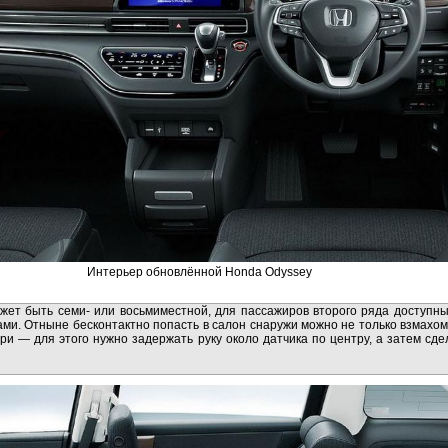
Интерьер обновлённой Honda Odyssey
жет быть семи- или восьмиместной, для пассажиров второго ряда доступны
ами. Отныне бесконтактно попасть в салон снаружи можно не только взмахом
ери — для этого нужно задержать руку около датчика по центру, а затем сд