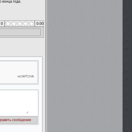
 конца года.
 0
0.00