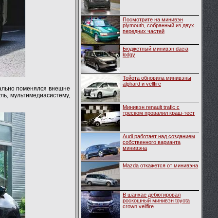
Посмотрите на минивэн
plymouth, собранный из двух
передних частей
Бюджетный минивэн dacia
lodgy
Тойота обновила минивэны
alphard и vellfire
нально поменялся внешне
ль, мультимедиасистему,
Минивэн renault trafic с
треском провалил краш-тест
Audi работает над созданием
собственного варианта
минивэна
Mazda откажется от минивэна
В шанхае дебютировал
роскошный минивэн toyota
crown vellfire