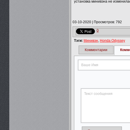
установка минивэна не изменилас
03-10-2020
|
Просмотров: 792
0
Тэги:
Минивэн
,
Honda Odyssey
Комментарии
Комм