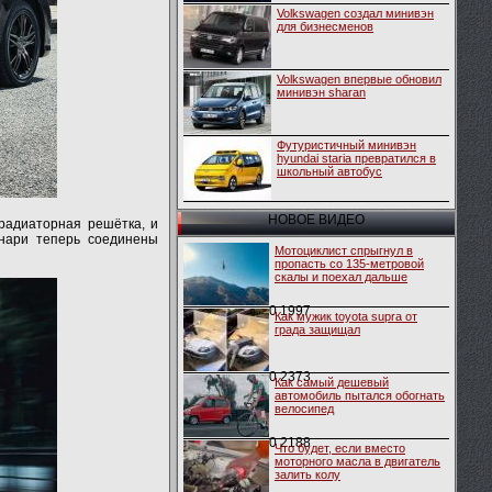
Volkswagen создал минивэн
для бизнесменов
Volkswagen впервые обновил
минивэн sharan
Футуристичный минивэн
hyundai staria превратился в
школьный автобус
НОВОЕ ВИДЕО
радиаторная решётка, и
нари теперь соединены
Мотоциклист спрыгнул в
пропасть со 135-метровой
скалы и поехал дальше
0
1997
Как мужик toyota supra от
града защищал
0
2373
Как самый дешевый
автомобиль пытался обогнать
велосипед
0
2188
Что будет, если вместо
моторного масла в двигатель
залить колу