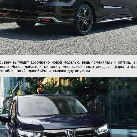
ssey выглядит абсолютно новой моделью, ведь поменялась и оптика, и 
айнеры Honda добавили минивэну многосекционные диодные фары, а фо
естайлинговый однообъёмник выдают другие диски.