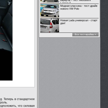
караула – тест Mitsubishi
Lancer X
Модная классика - тест-драйв
нового VW Polo
Новая Lada универсал - старт
дан!
Все тест-врайвы »
g. Теперь в стандартное
роль.
едположить, что силовая