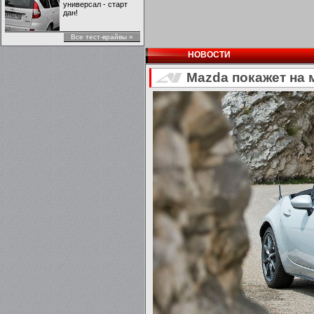
универсал - старт
дан!
Все тест-врайвы »
НОВОСТИ
Mazda покажет на