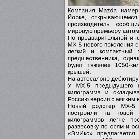
Компания Mazda намер
Йорке, открывающемс
производитель сообщ
мировую премьеру автом
По предварительной ин
MX-5 нового поколения с
легкий и компактный 
предшественника, одна
будет тяжелее 1050-ки
крышей.
На автосалоне дебютиру
У MX-5 предыдущего 
килограмма и складыв
Россию версия с мягким 
Новый родстер MX-5 
построили на новой 
килограммов легче пр
развесовку по осям и ос
«ЭмИкс» предлагается 