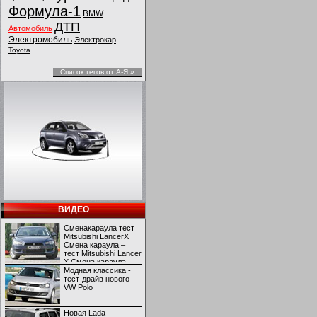
Формула-1
BMW
ДТП
Автомобиль
Электромобиль
Электрокар
Toyota
Список тегов от А-Я »
ВИДЕО
Сменакараула тест
Mitsubishi LancerX
Смена караула –
тест Mitsubishi Lancer
X Смена караула –
тест Mitsubishi Lancer
Модная классика -
X
тест-драйв нового
VW Polo
Новая Lada