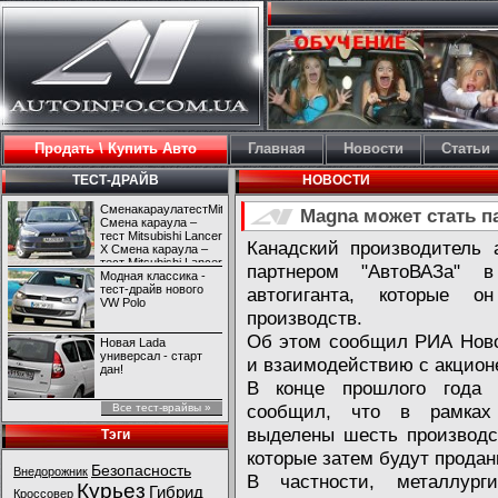
Продать \ Купить Авто
Главная
Новости
Статьи
ТЕСТ-ДРАЙВ
НОВОСТИ
СменакараулатестMitsubishiLancerX
Magna может стать 
Смена караула –
тест Mitsubishi Lancer
Канадский производитель 
X Смена караула –
тест Mitsubishi Lancer
партнером "АвтоВАЗа" в
X
Модная классика -
тест-драйв нового
автогиганта, которые 
VW Polo
производств.
Об этом сообщил РИА Ново
Новая Lada
универсал - старт
и взаимодействию с акцион
дан!
В конце прошлого года 
сообщил, что в рамках 
Все тест-врайвы »
выделены шесть производст
Тэги
которые затем будут продан
Безопасность
Внедорожник
В частности, металлург
Курьез
Гибрид
Кроссовер