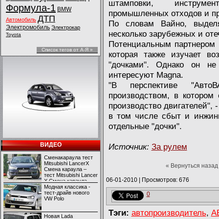
штамповки, инструмен
Формула-1
BMW
промышленных отходов и пр
ДТП
Автомобиль
По словам Вайно, выдел
Электромобиль
Электрокар
несколько зарубежных и оте
Toyota
Потенциальным партнером 
Список тегов от А-Я »
которая также изучает во
"дочками". Однако он не
интересуют Magna.
"В перспективе "Авто
производством, в котором 
производство двигателей", 
в том числе сбыт и инжини
отдельные "дочки".
ВИДЕО
Источник:
За рулем
Сменакараула тест
Mitsubishi LancerX
« Вернуться назад
Смена караула –
тест Mitsubishi Lancer
06-01-2010
|
Просмотров: 676
X Смена караула –
тест Mitsubishi Lancer
Модная классика -
X
тест-драйв нового
0
VW Polo
Тэги:
автопроизводитель
,
А
Новая Lada