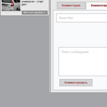
универсал - старт
дан!
Комментарии
Комментир
Все тест-врайвы »
Комментировать