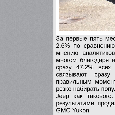
За первые пять мес
2,6% по сравнению
мнению аналитико
многом благодаря н
сразу 47,2% всех
связывают сразу
правильным момент
резко набирать попу
Jeep как такового
результатами прода
GMC Yukon.