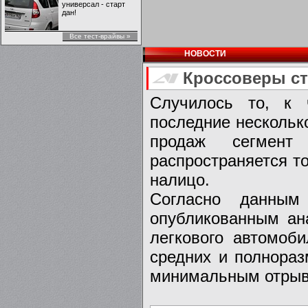
универсал - старт
дан!
Все тест-врайвы »
НОВОСТИ
Кроссоверы ст
Случилось то, к 
последние нескольк
продаж сегмент
распространяется т
налицо.
Согласно данным
опубликованным ана
легкового автомоб
средних и полнораз
минимальным отрыво