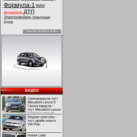
Формула-1
BMW
ДТП
Автомобиль
Электромобиль
Электрокар
Toyota
Список тегов от А-Я »
ВИДЕО
Сменакараула тест
Mitsubishi LancerX
Смена караула –
тест Mitsubishi Lancer
X Смена караула –
тест Mitsubishi Lancer
Модная классика -
X
тест-драйв нового
VW Polo
Новая Lada