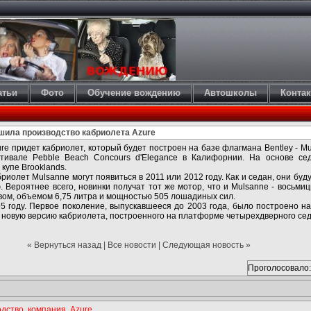
атьи
Фото
Обучение вождению
Автошколы
Конта
шила производство кабриолета Azure
re придет кабриолет, который будет построен на базе флагмана Bentley - M
тивале Pebble Beach Concours d'Elegance в Калифорнии. На основе се
купе Brooklands.
бриолет Mulsanne могут появиться в 2011 или 2012 году. Как и седан, они буд
ю. Вероятнее всего, новинки получат тот же мотор, что и Mulsanne - восьм
вом, объемом 6,75 литра и мощностью 505 лошадиных сил.
5 году. Первое поколение, выпускавшееся до 2003 года, было построено на 
 новую версию кабриолета, построенного на платформе четырехдверного сед
« Вернуться назад
|
Все новости
|
Следующая новость »
Проголосовало:
одство
,
компания
,
Azure