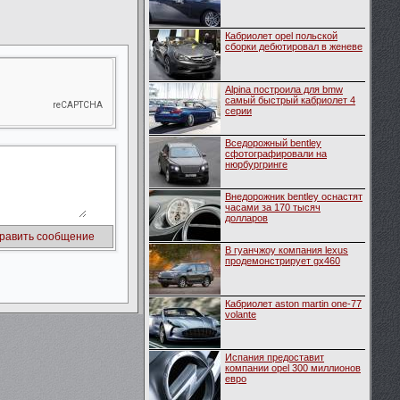
Кабриолет opel польской
сборки дебютировал в женеве
Alpina построила для bmw
самый быстрый кабриолет 4
серии
Вседорожный bentley
сфотографировали на
нюрбургринге
Внедорожник bentley оснастят
часами за 170 тысяч
долларов
В гуанчжоу компания lexus
продемонстрирует gx460
Кабриолет aston martin one-77
volante
Испания предоставит
компании opel 300 миллионов
евро