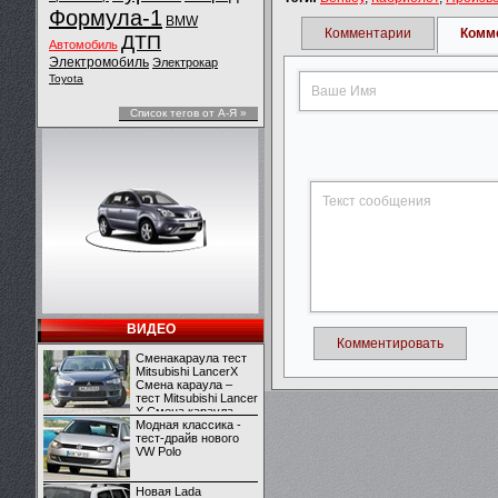
Формула-1
BMW
Комментарии
Комм
ДТП
Автомобиль
Электромобиль
Электрокар
Toyota
Список тегов от А-Я »
ВИДЕО
Комментировать
Сменакараула тест
Mitsubishi LancerX
Смена караула –
тест Mitsubishi Lancer
X Смена караула –
тест Mitsubishi Lancer
Модная классика -
X
тест-драйв нового
VW Polo
Новая Lada