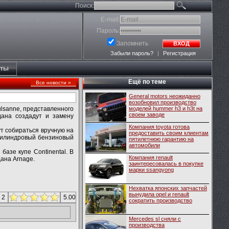
Поиск:
E-mail:
Пароль:
Запомнить
ВХОД
Забыли пароль?
|
Регистрация
кты
Ещё по теме
Все новости »
General motors неожиданно
возобновил производство
ulsanne, представленного
моделей hummer h3 и h3t на
своем заводе
дана создадут и замену
Компания toyota готова
ут собираться вручную на
предоставить своим клиентам
ицилиндровый бензиновый
пятилетнюю гарантию на
автомобили
базе купе Continental. В
Компания renault
ана Arnage.
заинтересовалась в покупке
марки ssangyong
Нехватка японских запчастей
вынудила opel и renault
 2
5.00
сократить производство
Mercedes sl сняли с
производства