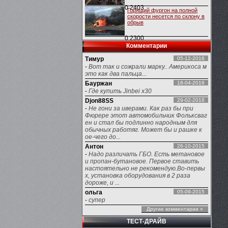
0
2403
Горящий фургон на полной
скорости несется по склону в
обрыв
0
2300
Комментарии
Тимур
05-12-2016
-
Вот так и сожрали марку.. Америкоса м
это как два пальца...
Бауржан
18-04-2016
-
Где купить Jinbei x30
Djon88SS
29-02-2016
-
Не гони за иверами. Как раз бы при
Фюрере этот автомобильчик Фольксваг
ен и стал бы подлинно народным для
обычных работяг. Может бы и рашке к
ое-чего до...
Антон
26-10-2015
-
Надо различать ГБО. Есть метановое
и пропан-бутановое. Первое ставить
настоятельно не рекомендую.Во-первы
х, установка оборудования в 2 раза
дороже, и ...
ольга
05-09-2015
-
супер
Другие комментарии »
ТЕСТ-ДРАЙВ