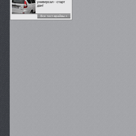
универсал - старт
дан!
Все тест-врайвы »