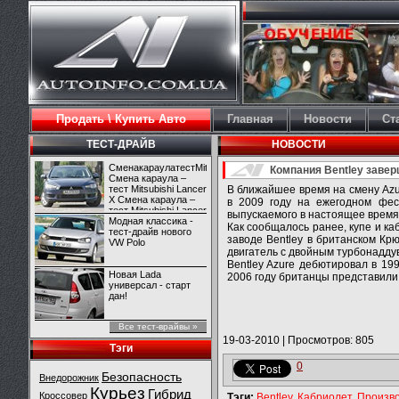
Продать \ Купить Авто
Главная
Новости
Ст
ТЕСТ-ДРАЙВ
НОВОСТИ
СменакараулатестMitsubishiLancerX
Компания Bentley завер
Смена караула –
тест Mitsubishi Lancer
В ближайшее время на смену Azu
X Смена караула –
в 2009 году на ежегодном фес
тест Mitsubishi Lancer
выпускаемого в настоящее время 
X
Модная классика -
Как сообщалось ранее, купе и ка
тест-драйв нового
заводе Bentley в британском Кр
VW Polo
двигатель с двойным турбонадду
Bentley Azure дебютировал в 199
Новая Lada
2006 году британцы представили
универсал - старт
дан!
Все тест-врайвы »
19-03-2010
|
Просмотров: 805
Тэги
0
Безопасность
Внедорожник
Курьез
Гибрид
Кроссовер
Тэги:
Bentley
,
Кабриолет
,
Произв