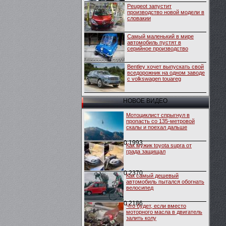
Peugeot запустит
производство новой модели в
словакии
Самый маленький в мире
автомобиль пустят в
серийное производство
Bentley хочет выпускать свой
вседорожник на одном заводе
с volkswagen touareg
НОВОЕ ВИДЕО
Мотоциклист спрыгнул в
пропасть со 135-метровой
скалы и поехал дальше
0
1993
Как мужик toyota supra от
града защищал
0
2370
Как самый дешевый
автомобиль пытался обогнать
велосипед
0
2186
Что будет, если вместо
моторного масла в двигатель
залить колу