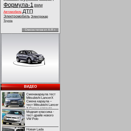
Формула-1
BMW
ДТП
Автомобиль
Электромобиль
Электрокар
Toyota
Список тегов от А-Я »
ВИДЕО
Сменакараула тест
Mitsubishi LancerX
Смена караула –
тест Mitsubishi Lancer
X Смена караула –
тест Mitsubishi Lancer
Модная классика -
X
тест-драйв нового
VW Polo
Новая Lada