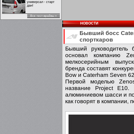
универсал - старт
дан!
Все тест-врайвы »
НОВОСТИ
Бывший босс Cate
спорткаров
Бывший руководитель б
основал компанию Ze
мелкосерийным выпус
бренда составят конкур
Bow и Caterham Seven 6
Первой моделью Zenos
название Project E10.
алюминиевом шасси и по
как говорят в компании,