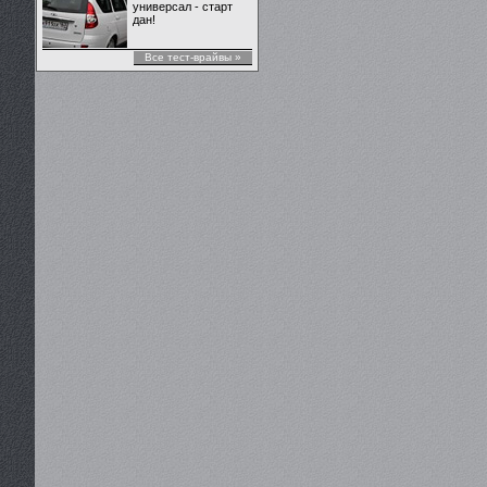
универсал - старт
дан!
Все тест-врайвы »