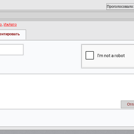
Проголосовало:
о
,
ИжАвто
ентировать