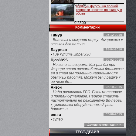
0
2403
Горящий фургон на полной
скорости несется по склону в
обрыв
0
2300
Комментарии
Тимур
05-12-2016
-
Вот так и сожрали марку.. Америкоса м
это как два пальца...
Бауржан
18-04-2016
-
Где купить Jinbei x30
Djon88SS
29-02-2016
-
Не гони за иверами. Как раз бы при
Фюрере этот автомобильчик Фольксваг
ен и стал бы подлинно народным для
обычных работяг. Может бы и рашке к
ое-чего до...
Антон
26-10-2015
-
Надо различать ГБО. Есть метановое
и пропан-бутановое. Первое ставить
настоятельно не рекомендую.Во-первы
х, установка оборудования в 2 раза
дороже, и ...
ольга
05-09-2015
-
супер
Другие комментарии »
ТЕСТ-ДРАЙВ