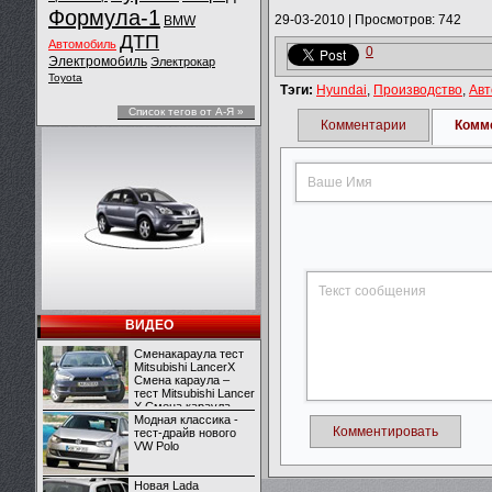
Формула-1
29-03-2010
|
Просмотров: 742
BMW
ДТП
Автомобиль
0
Электромобиль
Электрокар
Toyota
Тэги:
Hyundai
,
Производство
,
Авт
Список тегов от А-Я »
Комментарии
Комм
ВИДЕО
Сменакараула тест
Mitsubishi LancerX
Смена караула –
тест Mitsubishi Lancer
X Смена караула –
тест Mitsubishi Lancer
Модная классика -
Комментировать
X
тест-драйв нового
VW Polo
Новая Lada