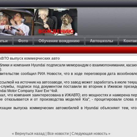
атьи
Фото
Обучение вождению
Автошколы
Конта
АВТО выпуск коммерческих авто
ублики и компания Hyundai подписали меморандум о взаимопонимании, каса
).
авительстве сообщил РИА Новости, что в ходе переговоров дата возобно
ссылкой на источник на автозаводе, что завод может заработать в июле текущ
-службы, подписи под документом поставили во вторник в Ижевске прези
dai Motor Company Ханг Енг Чой.
казал, что компания заинтересована в ИЖАВТО, его мощностях и намерена пе
не отказывается и от производства моделей Kia", - процитировали слова 
зации выпуска коммерческих автомобилей в Hyundai объясняют тем, что
« Вернуться назад
|
Все новости
|
Следующая новость »