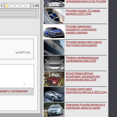
заднеприводного купе hyundai
 1
1.00
Hyundai готовит 22 новые
модели к 2017 году
Hyundai завершает
разработку конкурента
sandero stepway
Hyundai назвал имя нового
доступного кроссовера
Первые неофициальные
изображения lada 2190
&Quot;Ижавто&Quot;
возобновит производство
автомобилей lada 2104
Hyundai представит
конкурента приуса в 2013 году
Компания hyundai вернется в
чемпионат мира по ралли