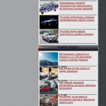
Американцы наладят
производство двигателей с
встречным ходом поршней
Hyundai поделилась первым
изображением новой сонаты
Hyundai представила
конкурента sandero stepway
НОВОЕ ВИДЕО
Мотоциклист спрыгнул в
пропасть со 135-метровой
скалы и поехал дальше
0
1993
Как мужик toyota supra от
града защищал
0
2370
Как самый дешевый
автомобиль пытался обогнать
велосипед
0
2185
Что будет, если вместо
моторного масла в двигатель
залить колу