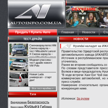
Продать \ Купить Авто
Главная
Новости
Ст
ТЕСТ-ДРАЙВ
НОВОСТИ
СменакараулатестMitsubishiLancerX
Hyundai наладит на ИЖ
Смена караула –
тест Mitsubishi Lancer
Правительство Удмуртской респ
X Смена караула –
автомобильного завода (ИЖАВТО
тест Mitsubishi Lancer
Источник в республиканском пр
X
Модная классика -
уточнялась.
тест-драйв нового
Ранее во вторник сообщалось со 
VW Polo
По словам представителя пресс
Волков и вице-председатель Hyun
Новая Lada
"В ходе встречи Ханг Енг Чой с
универсал - старт
коммерческих автомобилей, но 
дан!
пресс-службе.
Намерение относительно органи
конкуренция ниже.
Все тест-врайвы »
Тэги
Источник:
За рулем
Безопасность
Внедорожник
Курьез
Гибрид
Кроссовер