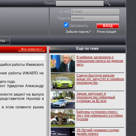
Поиск:
E-mail:
Пароль:
Запомнить
ВХОД
Забыли пароль?
|
Регистрация
кты
Ещё по теме
Все новости »
В кабмине заговорили о
повышении налога на дорогие
ющийся работы Ижевского
авто
вления работы ИЖАВТО не
Самую быструю версию
jaguar xkr запустят в серийное
его года.
производство
дент Удмуртии Александр
Jaguar запускает в
ренести акцент на выпуск
производство гибридный
представителя Hyundai в
суперкар за $1 млн
 в этом сегменте рынка
Бабуины устроили стресс-
тест для новенького хэтчбека
hyundai
29-Летний украинец создал
дизайн нового