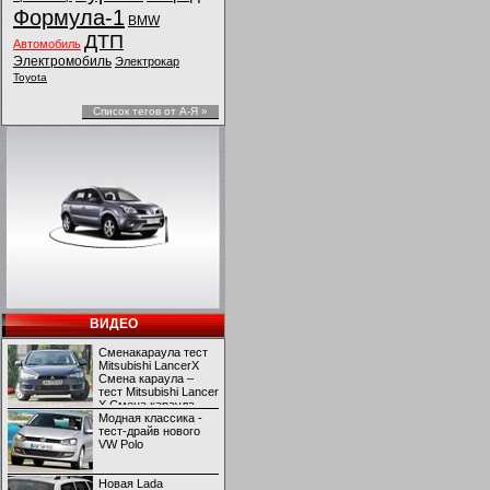
Формула-1
BMW
ДТП
Автомобиль
Электромобиль
Электрокар
Toyota
Список тегов от А-Я »
ВИДЕО
Сменакараула тест
Mitsubishi LancerX
Смена караула –
тест Mitsubishi Lancer
X Смена караула –
тест Mitsubishi Lancer
Модная классика -
X
тест-драйв нового
VW Polo
Новая Lada