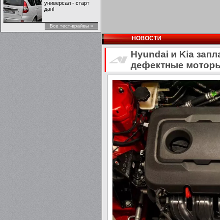
универсал - старт
дан!
Все тест-врайвы »
НОВОСТИ
Hyundai и Kia зап
дефектные мотор