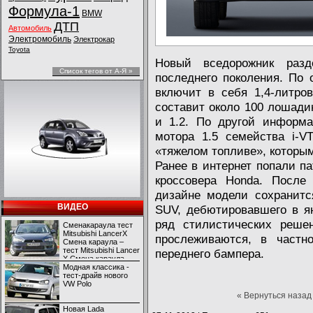
Формула-1
BMW
ДТП
Автомобиль
Электромобиль
Электрокар
Toyota
Новый вседорожник разд
Список тегов от А-Я »
последнего поколения. По
включит в себя 1,4-литро
составит около 100 лошадин
и 1.2. По другой информа
мотора 1.5 семейства i-VT
«тяжелом топливе», которым
Ранее в интернет попали п
кроссовера Honda. После
дизайне модели сохранитс
ВИДЕО
SUV, дебютировавшего в ян
ряд стилистических реше
Сменакараула тест
Mitsubishi LancerX
прослеживаются, в частн
Смена караула –
тест Mitsubishi Lancer
переднего бампера.
X Смена караула –
тест Mitsubishi Lancer
Модная классика -
X
тест-драйв нового
VW Polo
« Вернуться назад
Новая Lada