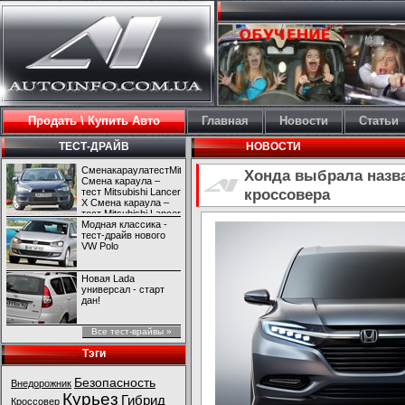
Продать \ Купить Авто
Главная
Новости
Статьи
ТЕСТ-ДРАЙВ
НОВОСТИ
СменакараулатестMitsubishiLancerX
Хонда выбрала назв
Смена караула –
кроссовера
тест Mitsubishi Lancer
X Смена караула –
тест Mitsubishi Lancer
X
Модная классика -
тест-драйв нового
VW Polo
Новая Lada
универсал - старт
дан!
Все тест-врайвы »
Тэги
Безопасность
Внедорожник
Курьез
Гибрид
Кроссовер