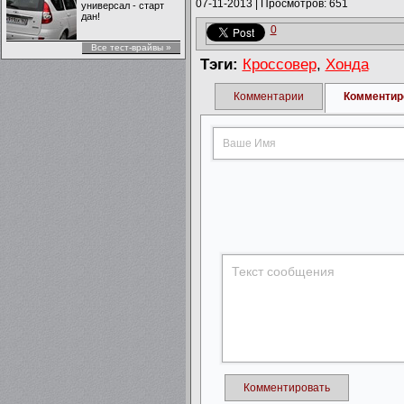
07-11-2013
|
Просмотров: 651
универсал - старт
дан!
0
Все тест-врайвы »
Тэги:
Кроссовер
,
Хонда
Комментарии
Комментир
Комментировать