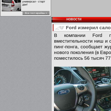
универсал - старт
дан!
Все тест-врайвы »
НОВОСТИ
Ford измерил сало
В компании Ford п
вместительности ниш и 
пинг-понга, сообщает жу
нового поколения (в Евр
поместилось 56 тысяч 77