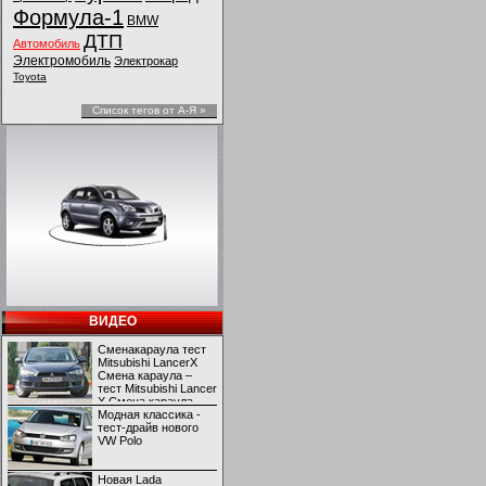
Формула-1
BMW
ДТП
Автомобиль
Электромобиль
Электрокар
Toyota
Список тегов от А-Я »
ВИДЕО
Сменакараула тест
Mitsubishi LancerX
Смена караула –
тест Mitsubishi Lancer
X Смена караула –
тест Mitsubishi Lancer
Модная классика -
X
тест-драйв нового
VW Polo
Новая Lada