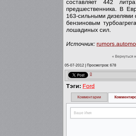
составляет 442 лит
предшественника. В Евр
163-сильными дизелями о
бензиновым турбоагрег
лошадиных сил.
Источник:
rumors.automo
« Вернуться 
05-07-2012
|
Просмотров: 678
0
Тэги:
Ford
Комментарии
Комментир