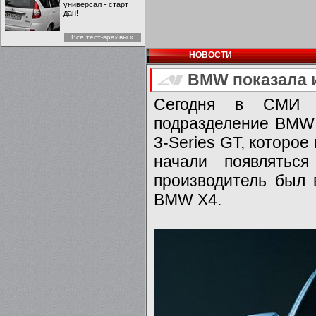
универсал - старт
дан!
Все тест-врайвы »
НОВОСТИ
BMW показала 
Сегодня в СМИ в
подразделение BMW 
3-Series GT, которое
начали появлятьс
производитель был 
BMW X4.