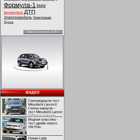
Формула-1
BMW
ДТП
Автомобиль
Электромобиль
Электрокар
Toyota
Список тегов от А-Я »
ВИДЕО
Сменакараула тест
Mitsubishi LancerX
Смена караула –
тест Mitsubishi Lancer
X Смена караула –
тест Mitsubishi Lancer
Модная классика -
X
тест-драйв нового
VW Polo
Новая Lada