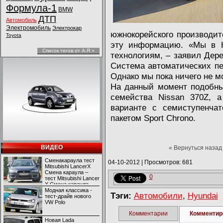
Формула-1
BMW
ДТП
Автомобиль
Электромобиль
Электрокар
южнокорейского производит
Toyota
эту информацию. «Мы в H
Список тегов от А-Я »
технологиям, – заявил Дер
Система автоматических пе
Однако мы пока ничего не м
На данный момент подобн
семейства Nissan 370Z, а
варианте с семиступенча
пакетом Sport Chrono.
ВИДЕО
« Вернуться назад
Сменакараула тест
04-10-2012
|
Просмотров: 681
Mitsubishi LancerX
Смена караула –
0
тест Mitsubishi Lancer
X Смена караула –
тест Mitsubishi Lancer
Модная классика -
Тэги:
Автомобили
,
Hyundai
X
тест-драйв нового
VW Polo
Комментарии
Комментир
Новая Lada