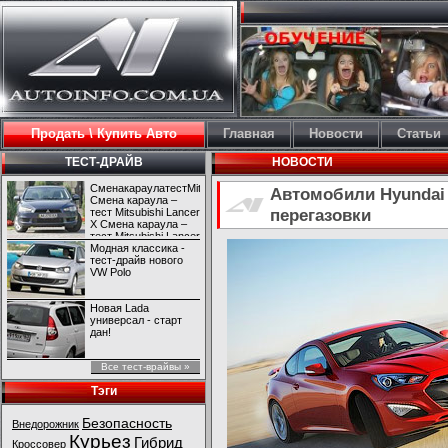
Продать \ Купить Авто
Главная
Новости
Статьи
ТЕСТ-ДРАЙВ
НОВОСТИ
СменакараулатестMitsubishiLancerX
Автомобили Hyundai 
Смена караула –
перегазовки
тест Mitsubishi Lancer
X Смена караула –
тест Mitsubishi Lancer
X
Модная классика -
тест-драйв нового
VW Polo
Новая Lada
универсал - старт
дан!
Все тест-врайвы »
Тэги
Безопасность
Внедорожник
Курьез
Гибрид
Кроссовер