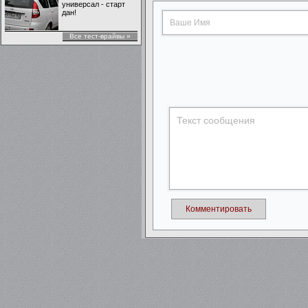
универсал - старт
дан!
Все тест-врайвы »
Комментировать