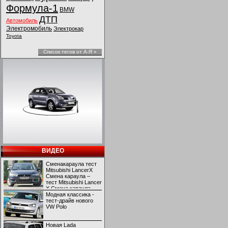
Формула-1
BMW
ДТП
Автомобиль
Электромобиль
Электрокар
Toyota
Список тегов от А-Я »
ВИДЕО
Сменакараула тест
Mitsubishi LancerX
Смена караула –
тест Mitsubishi Lancer
X Смена караула –
тест Mitsubishi Lancer
Модная классика -
X
тест-драйв нового
VW Polo
Новая Lada