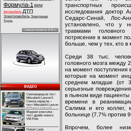
Формула-1
транспортных проис
BMW
ДТП
исследования доктор А
Автомобиль
Электромобиль
Электрокар
Седарс-Синай, Лос-А
Toyota
установлено, что у 
травмами головного
Список тегов от А-Я »
потрясение в момент п
больше, чем у тех, кто в
Среди 38 тыс. челов
головного мозга между 
на момент поступления 
которые на момент инц
среднем младше (от 
ВИДЕО
серьезные повреждения
в пьяном виде пациенты
Сменакараула тест
Mitsubishi LancerX
времени в реанимаци
Смена караула –
тест Mitsubishi Lancer
Салима и его коллег, 
X Смена караула –
тест Mitsubishi Lancer
Модная классика -
больнице (7,7% против 9
X
тест-драйв нового
VW Polo
Впрочем, более низ
Новая Lada