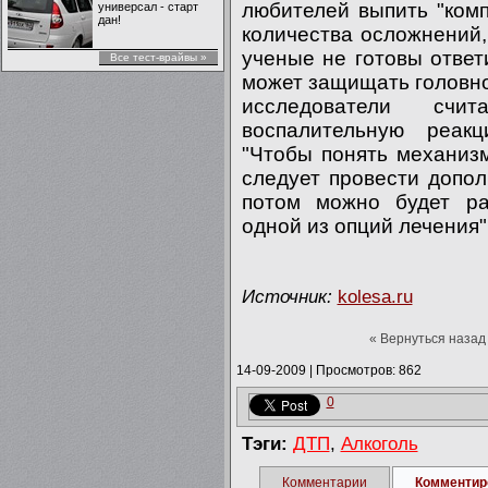
любителей выпить "комп
универсал - старт
дан!
количества осложнений,
ученые не готовы ответ
Все тест-врайвы »
может защищать головно
исследователи счи
воспалительную реак
"Чтобы понять механиз
следует провести допо
потом можно будет ра
одной из опций лечения"
Источник:
kolesa.ru
« Вернуться назад
14-09-2009
|
Просмотров: 862
0
Тэги:
ДТП
,
Алкоголь
Комментарии
Комментир