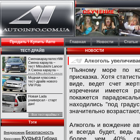
Продать \ Купить Авто
Главная
Новости
Статьи
ТЕСТ-ДРАЙВ
НОВОСТИ
СменакараулатестMitsubishiLancerX
Алкоголь увеличивае
Смена караула –
тест Mitsubishi Lancer
"Пьяному море по ко
X Смена караула –
тест Mitsubishi Lancer
присказка. Хотя статис
X
Модная классика -
тест-драйв нового
виде, ведет счет жер
VW Polo
изречении имеется р
покажется парадоксал
Новая Lada
универсал - старт
находились "под граду
дан!
значительно возрастают
Все тест-врайвы »
Тэги
Алкоголь и вождение а
и всегда будет, ведь 
Безопасность
Внедорожник
Курьез
более чем 40% сме
Гибрид
Кроссовер