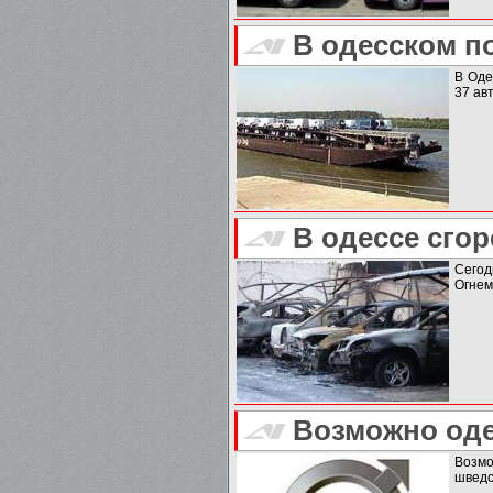
В одесском п
В Оде
37 ав
В одессе сго
Сегод
Огнем
Возможно оде
Возмо
шведс