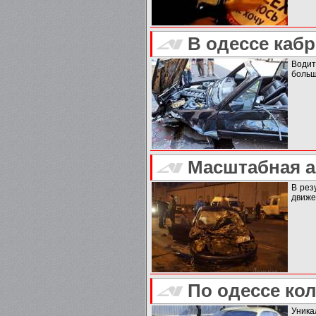
В одессе каб
Водит
больш
Масштабная а
В рез
движе
По одессе кол
Уника