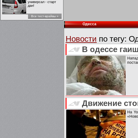
универсал - старт
дан!
Все тест-врайвы »
Одесса
Новости
по тегу:
Од
В одессе гаи
Напад
поста
Движение сто
На Yo
«Ново