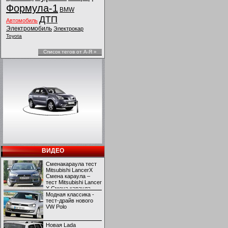
Формула-1
BMW
ДТП
Автомобиль
Электромобиль
Электрокар
Toyota
Список тегов от А-Я »
ВИДЕО
Сменакараула тест
Mitsubishi LancerX
Смена караула –
тест Mitsubishi Lancer
X Смена караула –
тест Mitsubishi Lancer
Модная классика -
X
тест-драйв нового
VW Polo
Новая Lada