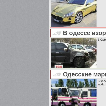
В одессе взо
В Оде
Одесские мар
В ход
мобил