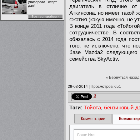
универсал - старт
двигатель в отличие от 
дан!
Аткинсона, но имеет такой 
Все тест-врайвы »
сжатия (какую именно, не ут
В конце 2011 года «Тойото
сотрудничестве. В соотве
обязалась с 2014 года пост
того, не исключено, что н
базе Mazda2 следующего 
семейства SkyActiv.
« Вернуться назад
29-03-2014
|
Просмотров: 651
0
Тэги:
Тойота
,
бензиновый д
Комментарии
Комментир