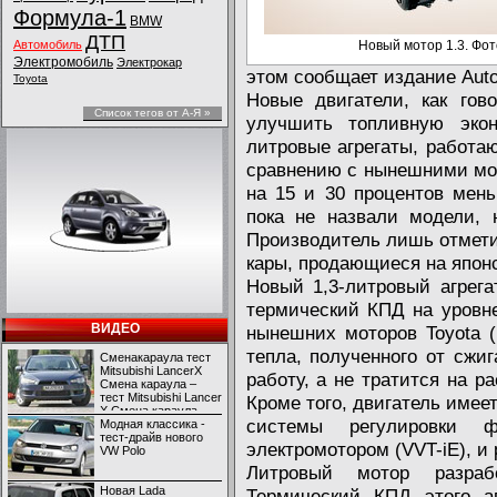
Формула-1
BMW
ДТП
Автомобиль
Новый мотор 1.3. Фот
Электромобиль
Электрокар
этом сообщает издание Auto
Toyota
Новые двигатели, как гов
Список тегов от А-Я »
улучшить топливную экон
литровые агрегаты, работаю
сравнению с нынешними мо
на 15 и 30 процентов мень
пока не назвали модели, 
Производитель лишь отметил
кары, продающиеся на япон
Новый 1,3-литровый агрега
термический КПД на уровне 
ВИДЕО
нынешних моторов Toyota 
тепла, полученного от сжи
Сменакараула тест
Mitsubishi LancerX
работу, а не тратится на р
Смена караула –
тест Mitsubishi Lancer
Кроме того, двигатель имее
X Смена караула –
системы регулировки ф
тест Mitsubishi Lancer
Модная классика -
X
тест-драйв нового
электромотором (VVT-iE), и
VW Polo
Литровый мотор разраб
Новая Lada
Термический КПД этого аг