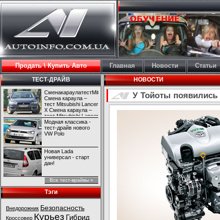
Продать \ Купить Авто
Главная
Новости
Статьи
ТЕСТ-ДРАЙВ
НОВОСТИ
СменакараулатестMitsubishiLancerX
У Тойоты появились
Смена караула –
тест Mitsubishi Lancer
X Смена караула –
тест Mitsubishi Lancer
X
Модная классика -
тест-драйв нового
VW Polo
Новая Lada
универсал - старт
дан!
Все тест-врайвы »
Тэги
Безопасность
Внедорожник
Курьез
Гибрид
Кроссовер