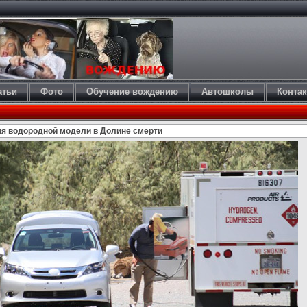
атьи
Фото
Обучение вождению
Автошколы
Конта
ия водородной модели в Долине смерти