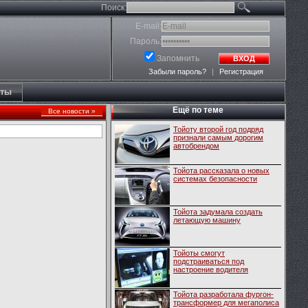
Поиск:
E-mail:
Пароль:
Запомнить
ВХОД
Забыли пароль?
|
Регистрация
кты
Ещё по теме
Все новости »
Тойоту второй год подряд
признали самым дорогим
автобрендом
Тойота рассказала о новых
системах безопасности
Тойота задумала создать
летающую машину
Тойоты смогут
подстраиваться под
настроение водителя
Тойота разработала фургон-
трансформер для мегаполиса