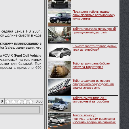
Президент тойоты назвал
свои любимые автомобили у
конкурентов
Тойота показала трехмерный
 седана Lexus HS 250h,
проекционный дисплей
кой Долине смерти в ходе
уктовому планированию в
'Тойота' запатентовала дизайн
or Sales, заявивший, что
трех автомобилей
FCV-R (Fuel Cell Vehicle
 установкой на топливных
ество для батарей. При
Тойота проиграла бобрам
битву за территорию
 проехать примерно 690
Тойота сделает из своего
спортивного подразделения
аналог ателье amg
Тойота выпустила 200-
 0
0.00
миллионный автомобиль
Тойоты помогут
невнимательным водителям
избежать аварий на парковке