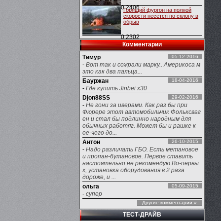
0
2406
Горящий фургон на полной
скорости несется по склону в
обрыв
0
2302
Комментарии
Тимур
05-12-2016
-
Вот так и сожрали марку.. Америкоса м
это как два пальца...
Бауржан
18-04-2016
-
Где купить Jinbei x30
Djon88SS
29-02-2016
-
Не гони за иверами. Как раз бы при
Фюрере этот автомобильчик Фольксваг
ен и стал бы подлинно народным для
обычных работяг. Может бы и рашке к
ое-чего до...
Антон
26-10-2015
-
Надо различать ГБО. Есть метановое
и пропан-бутановое. Первое ставить
настоятельно не рекомендую.Во-первы
х, установка оборудования в 2 раза
дороже, и ...
ольга
05-09-2015
-
супер
Другие комментарии »
ТЕСТ-ДРАЙВ