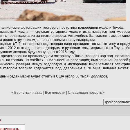
ло шпионские фотографии тестового прототипа водородной модели Toyota.
азываемый «мул» — силовая установка модели испытывается под кузовом
нят с производства из-за низкого спроса. Автомобиль был заснят в американс
та рядом с грузовиком, заправлявшим машину водородом.
родных «Тойот» впервые подтвердил вице-президент по маркетингу и прод
сте 2012-го эти данные подтвердил и руководитель американского Toyota Mot
узовом «седан» будут запущены в 2015 году.
представлен на прошлогоднем моторшоу в Токио. Концепт-кар под названием 
обиль на топливных ячейках – Реальность и революция) был оснащен силовой
имической реакции между водородом и кислородом вырабатывает электрич
 в котором топливо содержится под давлением в 70 МПа, новинка может
дный седан марки будет стоить в США около 50 тысяч долларов.
« Вернуться назад
|
Все новости
|
Следующая новость »
Проголосовало:
д
ентировать