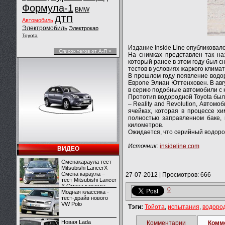
Формула-1
BMW
ДТП
Автомобиль
Электромобиль
Электрокар
Toyota
Издание Inside Line опубликова
Список тегов от А-Я »
На снимках представлен так н
который ранее в этом году был с
тестов в условиях жаркого клима
В прошлом году появление водо
Европе Элиан Юттенховен. В авгу
в серию подобные автомобили с к
Прототип водородной Toyota был 
– Reality and Revolution, Автом
ячейках, которая в процессе х
полностью заправленном баке,
километров.
Ожидается, что серийный водоро
Источник:
insideline.com
ВИДЕО
Сменакараула тест
Mitsubishi LancerX
Смена караула –
27-07-2012
|
Просмотров: 666
тест Mitsubishi Lancer
X Смена караула –
0
тест Mitsubishi Lancer
Модная классика -
X
тест-драйв нового
VW Polo
Тэги:
Тойота
,
испытания
,
водоро
Новая Lada
Комментарии
Комм