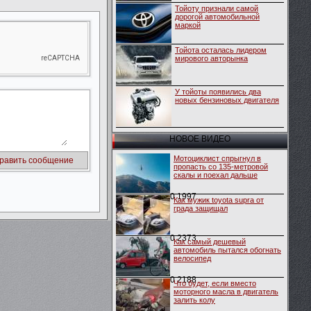
Тойоту признали самой
дорогой автомобильной
маркой
Тойота осталась лидером
мирового авторынка
У тойоты появились два
новых бензиновых двигателя
НОВОЕ ВИДЕО
Мотоциклист спрыгнул в
пропасть со 135-метровой
скалы и поехал дальше
0
1997
Как мужик toyota supra от
града защищал
0
2373
Как самый дешевый
автомобиль пытался обогнать
велосипед
0
2188
Что будет, если вместо
моторного масла в двигатель
залить колу