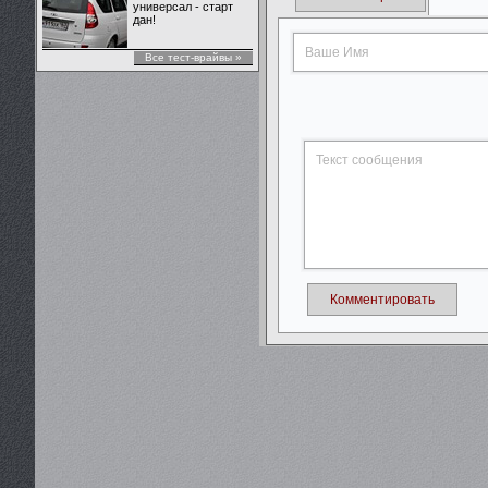
универсал - старт
дан!
Все тест-врайвы »
Комментировать