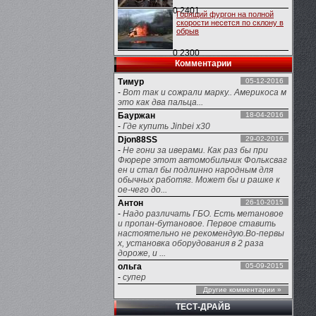
0
2401
Горящий фургон на полной
скорости несется по склону в
обрыв
0
2300
Комментарии
Тимур
05-12-2016
-
Вот так и сожрали марку.. Америкоса м
это как два пальца...
Бауржан
18-04-2016
-
Где купить Jinbei x30
Djon88SS
29-02-2016
-
Не гони за иверами. Как раз бы при
Фюрере этот автомобильчик Фольксваг
ен и стал бы подлинно народным для
обычных работяг. Может бы и рашке к
ое-чего до...
Антон
26-10-2015
-
Надо различать ГБО. Есть метановое
и пропан-бутановое. Первое ставить
настоятельно не рекомендую.Во-первы
х, установка оборудования в 2 раза
дороже, и ...
ольга
05-09-2015
-
супер
Другие комментарии »
ТЕСТ-ДРАЙВ