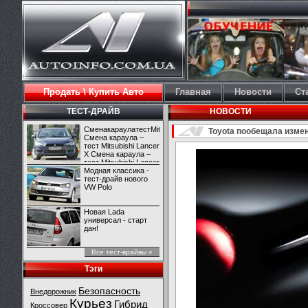
Продать \ Купить Авто
Главная
Новости
Ст
ТЕСТ-ДРАЙВ
НОВОСТИ
СменакараулатестMitsubishiLancerX
Toyota пообещала изме
Смена караула –
тест Mitsubishi Lancer
X Смена караула –
тест Mitsubishi Lancer
X
Модная классика -
тест-драйв нового
VW Polo
Новая Lada
универсал - старт
дан!
Все тест-врайвы »
Тэги
Безопасность
Внедорожник
Курьез
Гибрид
Кроссовер