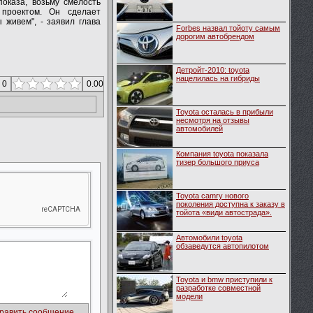
показа, возьму смелость
проектом. Он сделает
 живем", - заявил глава
Forbes назвал тойоту самым
дорогим автобрендом
Детройт-2010: toyota
нацелилась на гибриды
 0
0.00
Toyota осталась в прибыли
несмотря на отзывы
автомобилей
Компания toyota показала
тизер большого приуса
Toyota camry нового
поколения доступна к заказу в
тойота «види автострада».
Автомобили toyota
обзаведутся автопилотом
Toyota и bmw приступили к
разработке совместной
модели