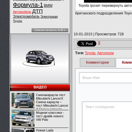
Формула-1
BMW
Toyota грозит перевернуть авт
ДТП
Автомобиль
британского подразделения Toyo
Электромобиль
Электрокар
Toyota
Список тегов от А-Я »
10-01-2015
|
Просмотров: 728
0
Тэги:
Toyota
,
Автопром
Комментарии
Комм
ВИДЕО
Сменакараула тест
Mitsubishi LancerX
Смена караула –
тест Mitsubishi Lancer
X Смена караула –
тест Mitsubishi Lancer
Модная классика -
X
тест-драйв нового
VW Polo
Новая Lada