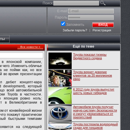
Поиск:
E-mail:
Пароль:
Запомнить
ВХОД
Забыли пароль?
|
Регистрация
кты
Ещё по теме
Все новости »
Toyota показал тизеры
бюджетного седана
в японской компании,
 чего. Изменить обличье
а не пойми как, но все
Toyota вернет доверие
ей во время презентации
клиентов за 20 миллионов
евро
ал дебют концепт-кара
d development), который
К 2012 году toyota выпустит
ицо всей автомобильной
шесть новых гибридов
и Toyota в частности.
е японцев ровно ноль:
ет в Великобритании в
Автомобили toyota получат
ком от конвейерной жизни
новую систему безопасности
и смогут уворачиваться от
 что покажут практически
препятствий
орый быстрыми темпами
Toyota построила водородный
оявится на следующей
седан для гонщиков