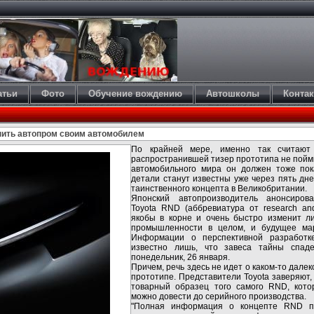
атьи
Фото
Обучение вождению
Автошколы
Конта
нить автопром своим автомобилем
По крайней мере, именно так считают 
распространившей тизер прототипа не пойми
автомобильного мира он должен тоже пок
детали станут известны уже через пять дн
таинственного концепта в Великобритании.
Японский автопроизводитель анонсиров
Toyota RND (аббревиатура от research an
якобы в корне и очень быстро изменит л
промышленности в целом, и будущее марк
Информации о перспективной разработк
известно лишь, что завеса тайны спад
понедельник, 26 января.
Причем, речь здесь не идет о каком-то дале
прототипе. Представители Toyota заверяют,
товарный образец того самого RND, кот
можно довести до серийного производства.
"Полная информация о концепте RND п