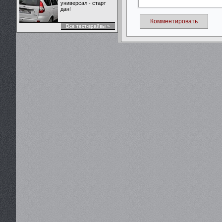
универсал - старт
дан!
Комментировать
Все тест-врайвы »