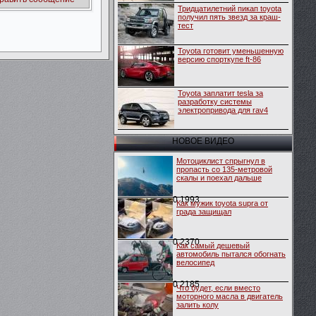
Тридцатилетний пикап toyota
получил пять звезд за краш-
тест
Toyota готовит уменьшенную
версию спорткупе ft-86
Toyota заплатит tesla за
разработку системы
электропривода для rav4
НОВОЕ ВИДЕО
Мотоциклист спрыгнул в
пропасть со 135-метровой
скалы и поехал дальше
0
1993
Как мужик toyota supra от
града защищал
0
2370
Как самый дешевый
автомобиль пытался обогнать
велосипед
0
2185
Что будет, если вместо
моторного масла в двигатель
залить колу