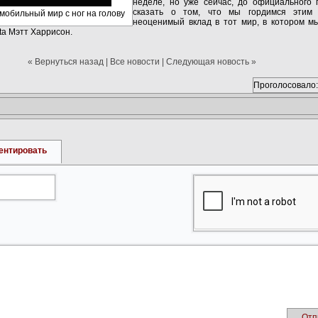
неделе, но уже сейчас, до официального 
сказать о том, что мы гордимся этим 
омобильный мир с ног на голову
неоценимый вклад в тот мир, в котором мы
ta Мэтт Харрисон.
« Вернуться назад
|
Все новости
|
Следующая новость »
Проголосовало:
ентировать