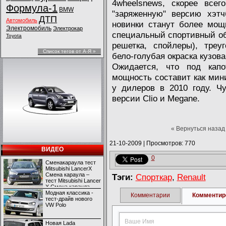
4wheelsnews, скорее всег
Формула-1
BMW
"заряженную" версию хэтч
ДТП
Автомобиль
новинки станут более мощ
Электромобиль
Электрокар
специальный спортивный об
Toyota
решетка, спойлеры), треу
Список тегов от А-Я »
бело-голубая окраска кузов
Ожидается, что под капо
мощность составит как мин
у дилеров в 2010 году. Ч
версии Clio и Megane.
« Вернуться назад
21-10-2009
|
Просмотров: 770
ВИДЕО
0
Сменакараула тест
Mitsubishi LancerX
Смена караула –
Тэги:
Спорткар
,
Renault
тест Mitsubishi Lancer
X Смена караула –
тест Mitsubishi Lancer
Модная классика -
Комментарии
Комментир
X
тест-драйв нового
VW Polo
Новая Lada