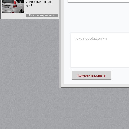
универсал - старт
дан!
Все тест-врайвы »
Комментировать